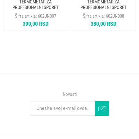
TERMOMETAR ZA
TERMOMETAR ZA
PROFESIONALNI SPORET
PROFESIONALNI SPORET
BIMETALNI fi 60mm 0-300C
BIMETALNI UBODNI 40-110C
Šifra artikla:
602UN007
Šifra artikla:
602UN008
9029792851
390,00 RSD
380,00 RSD
Novosti