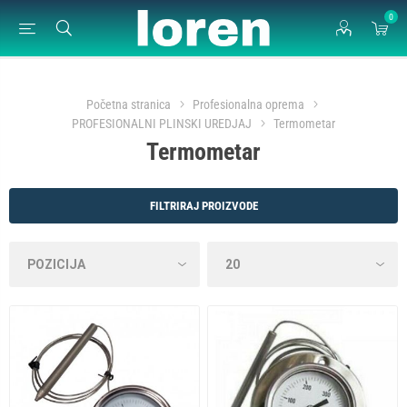
0
Početna stranica
Profesionalna oprema
PROFESIONALNI PLINSKI UREDJAJ
Termometar
Termometar
FILTRIRAJ PROIZVODE