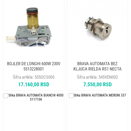
BOJLER DE LONGHI 600W 230V
BRAVA AUTOMATA BEZ
5513228001
KLJUCA RIELDA RS1 NECTA
LAVAZZA 258883
Šifra artikla:
555OCS005
Šifra artikla:
545VEN002
17.160,00 RSD
7.550,00 RSD