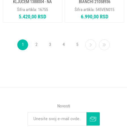
KLJUCEM 1388004 - NA
BIANCHI 21058936
Šifra artikla:
16755
Šifra artikla:
545VEN015
5.420,00 RSD
6.990,00 RSD
1
2
3
4
5
Novosti