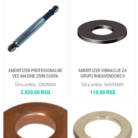
AMORTIZER PROFESIONALNE
AMORTIZER VIBRACIJE ZA
VES MASINE 250N SUSPA
GRUPU RHEAVENDORS fi
499006400 DANUBE
16X6X2 mm 0250008042
Šifra artikla:
328UN004
Šifra artikla:
564VEN001
GRANDIMPIANTI KREBE TIPPO
3.020,00 RSD
110,00 RSD
LAVAMAC PRIMUS