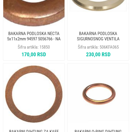
BAKARNA PODLOSKA NECTA
BAKARNA PODLOSKA
5x11x2mm 94597 5056766 - NA
SIGURNOSNOG VENTILA
27x17x2 mm 40000005
Šifra artikla:
15850
Šifra artikla:
506KFA065
170,00 RSD
230,00 RSD
BAKARNI DIHTUNG ZA KAFE
BAKARNI O-RING DIHTUNG