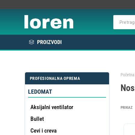
PROIZVODI
Rashlada
Bela tehnika
Početna 
PROFESIONALNA OPREMA
KOMER
Nos
Elektro / Potrošni materijal
RAS
VE
L
E
LEDOMAT
Profesionalna oprema
Aksijalni ventilator
PRIKAZ
Bullet
DE
OMEK
Cevi i creva