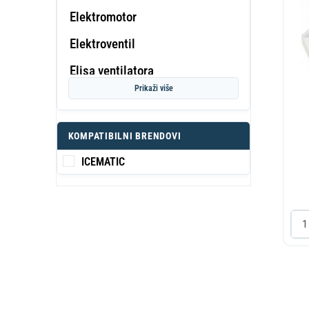
Elektromotor
Elektroventil
PROF
Elisa ventilatora
KA
S
Prikaži više
Filter susac
Filter-Ulozak-Kuciste
KOMPATIBILNI BRENDOVI
L
Filteri
ICEMATIC
Gumica dihtung
Isparivac
Kadica
Kompresor
Kondenzator