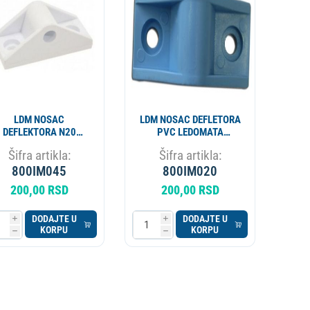
ESIONALNI
MIKROTALASNA
LORIFER
OKOVNIK
KUCNI LEDOMAT
PECNICA
PLINSKI UREDJAJ
MLIN ZA KAFU
LDM NOSAC
LDM NOSAC DEFLETORA
DEFLEKTORA N20
PVC LEDOMATA
EDOMATA ICEMATIC
ICEMATIC 25726279/0
Šifra artikla:
Šifra artikla:
25726478/0
25726478/0
800IM045
800IM020
200,00 RSD
200,00 RSD
DODAJTE U
DODAJTE U
i
i
KORPU
KORPU
h
h