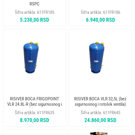
RSPC
Šifra artikla:
611FR185
Šifra artikla:
611FR186
5.230,00 RSD
6.940,00 RSD
RISIVER BOCA FRIGOPOINT
RISIVER BOCA VLR 32,5L (bez
VLR 24.8L-R (bez sigurnosnog i
sigurnosnog i rotolok ventila)
rotolok ventila)
Šifra artikla:
611FR635
Šifra artikla:
611FR645
8.970,00 RSD
24.860,00 RSD