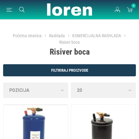
0
Početna stranica
Rashlada
KOMERCIJALNA RASHLADA
Risiver boca
Risiver boca
FILTRIRAJ PROIZVODE