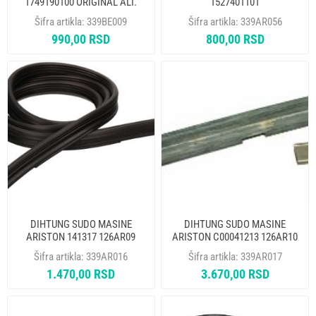
1749190100 ORIGINAL ALT.
1527401101
339BE043
Šifra artikla:
339BE009
Šifra artikla:
339AR056
990,00 RSD
800,00 RSD
DIHTUNG SUDO MASINE
DIHTUNG SUDO MASINE
ARISTON 141317 126AR09
ARISTON C00041213 126AR10
GSK500AR AR3503
56475 ORIGINAL
Šifra artikla:
339AR016
Šifra artikla:
339AR017
1.470,00 RSD
3.670,00 RSD