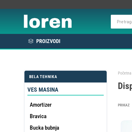
PROIZVODI
Rashlada
Bela tehnika
Početna 
BELA TEHNIKA
KOMER
Disp
Elektro / Potrošni materijal
RAS
VE
L
E
VES MASINA
Profesionalna oprema
Amortizer
PRIKAZ
Bravica
DE
OMEK
Bucka bubnja