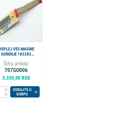
ESIONALNI
MIKROTALASNA
LORIFER
OKOVNIK
KUCNI LEDOMAT
PECNICA
PLINSKI UREDJAJ
MLIN ZA KAFU
ISPLEJ VES MASINE
GORENJE 183283
ORIGINAL - MP
Šifra artikla:
707GO006
3.330,00 RSD
DODAJTE U
i
KORPU
h