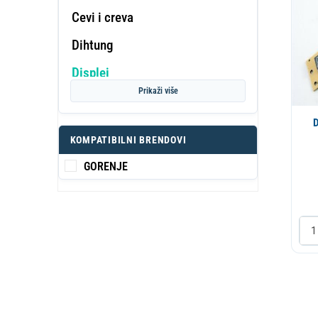
Cevi i creva
Dihtung
PROF
Displej
KA
S
Prikaži više
Dovodno crevo
D
Dugme
KOMPATIBILNI BRENDOVI
Elektromotor
GORENJE
Elektronika
Elektroventil
Filter-Ulozak-Kuciste
Grejac
Gumeni proizvodi