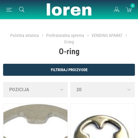
0
Početna stranica
Profesionalna oprema
VENDING APARAT
O-ring
O-ring
FILTRIRAJ PROIZVODE