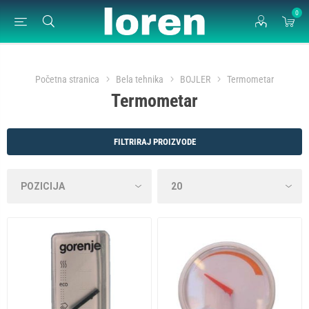
0
Početna stranica
Bela tehnika
BOJLER
Termometar
Termometar
FILTRIRAJ PROIZVODE