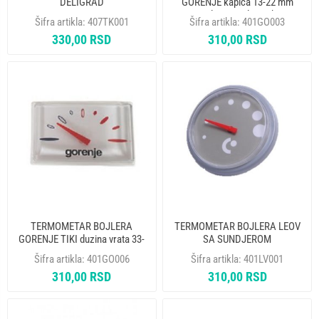
DELIGRAD
GORENJE kapica 13-22 mm
1035 za plasticni plast 4 kacenja
Šifra artikla:
407TK001
Šifra artikla:
401GO003
330,00 RSD
310,00 RSD
TERMOMETAR BOJLERA
TERMOMETAR BOJLERA LEOV
GORENJE TIKI duzina vrata 33-
SA SUNDJEROM
47mm BT-218CA6 zamena za
Šifra artikla:
401GO006
Šifra artikla:
401LV001
401GO002
310,00 RSD
310,00 RSD