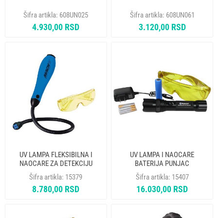
Šifra artikla:
608UN025
Šifra artikla:
608UN061
4.930,00 RSD
3.120,00 RSD
UV LAMPA FLEKSIBILNA I
UV LAMPA I NAOCARE
NAOCARE ZA DETEKCIJU
BATERIJA PUNJAC
CURENJA GASA MASTERCOOL
MASTERCOOL 53518-UV-220
Šifra artikla:
15379
Šifra artikla:
15407
53515
8.780,00 RSD
16.030,00 RSD