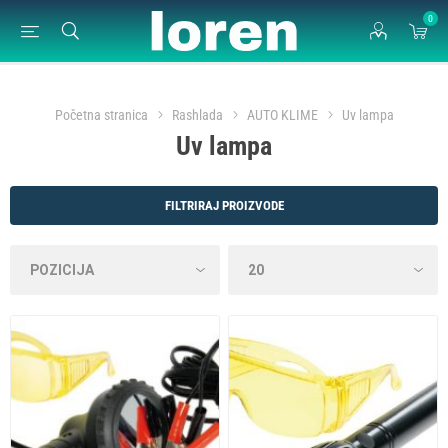
0
Početna stranica
Rashlada
AUTO KLIME
Uv lampa
Uv lampa
FILTRIRAJ PROIZVODE