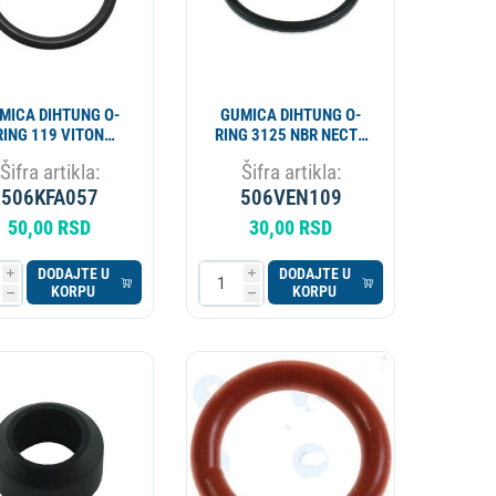
MICA DIHTUNG O-
GUMICA DIHTUNG O-
RING 119 VITON
RING 3125 NBR NECTA
5.08x2.62 12303
SAECO LAVAZZA
Šifra artikla:
Šifra artikla:
10063048 094540
506KFA057
506VEN109
50,00 RSD
30,00 RSD
DODAJTE U
DODAJTE U
i
i
KORPU
KORPU
h
h