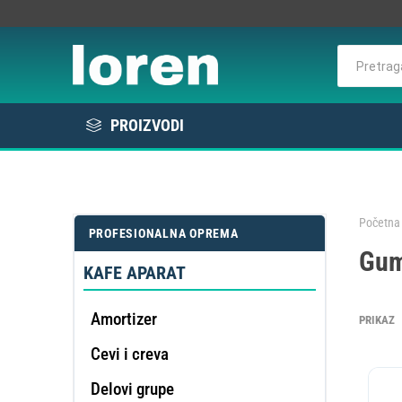
PROIZVODI
Rashlada
Bela tehnika
Početna 
PROFESIONALNA OPREMA
KOMER
Gum
Elektro / Potrošni materijal
RAS
VE
L
E
KAFE APARAT
Profesionalna oprema
Amortizer
PRIKAZ
Cevi i creva
DE
OMEK
Delovi grupe