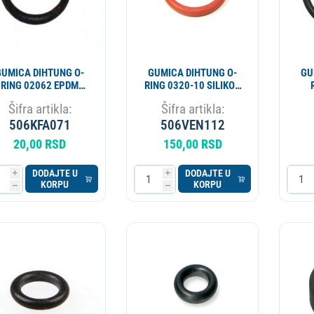
GUMICA DIHTUNG O-
GUMICA DIHTUNG O-
GU
RING 02062 EPDM
RING 0320-10 SILIKON
RNA 1,78 mm 15,60
SAECO NM01.044
1
Šifra artikla:
Šifra artikla:
mm
506KFA071
506VEN112
20,00 RSD
150,00 RSD
DODAJTE U
DODAJTE U
i
i
KORPU
KORPU
h
h