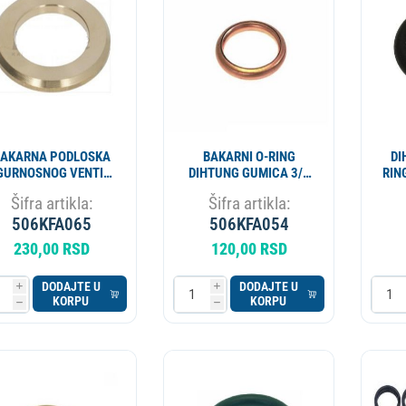
ESIONALNI
MIKROTALASNA
LORIFER
OKOVNIK
KUCNI LEDOMAT
PECNICA
PLINSKI UREDJAJ
MLIN ZA KAFU
AKARNA PODLOSKA
BAKARNI O-RING
DI
GURNOSNOG VENTILA
DIHTUNG GUMICA 3/8
RIN
x17x2 mm 40000005
22x17x3 12101
Šifra artikla:
Šifra artikla:
506KFA065
506KFA054
230,00 RSD
120,00 RSD
DODAJTE U
DODAJTE U
i
i
KORPU
KORPU
h
h