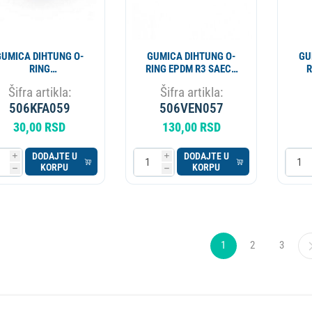
GUMICA DIHTUNG O-
GUMICA DIHTUNG O-
GU
RING
RING EPDM R3 SAECO
R
LEKTROMAGNETNOG
GAGGIA 140328561
ST
Šifra artikla:
Šifra artikla:
VENTILA 5.70x1.90
506KFA059
12305
506VEN057
30,00 RSD
130,00 RSD
DODAJTE U
DODAJTE U
i
i
KORPU
KORPU
h
h
1
2
3