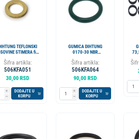
DIHTUNG TEFLONSKI
GUMICA DIHTUNG
G
SOVINE STIMERA fi-
0170-30 NBR
73,
12x8x1 mm 25655
POKLOPCA SRAFA
Šifra artikla:
Šifra artikla:
Šifr
17.0x3.0 mm 12336000
506KFA051
506KFA064
30,00 RSD
90,00 RSD
DODAJTE U
DODAJTE U
i
i
KORPU
KORPU
h
h