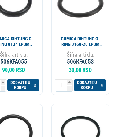
MICA DIHTUNG O-
GUMICA DIHTUNG O-
RING 0134 EPDM
RING 0160-20 EPDM
.8x3.35 12336001
CEVI STIMERA
Šifra artikla:
Šifra artikla:
506KFA055
506KFA053
90,00 RSD
30,00 RSD
DODAJTE U
DODAJTE U
i
i
KORPU
KORPU
h
h