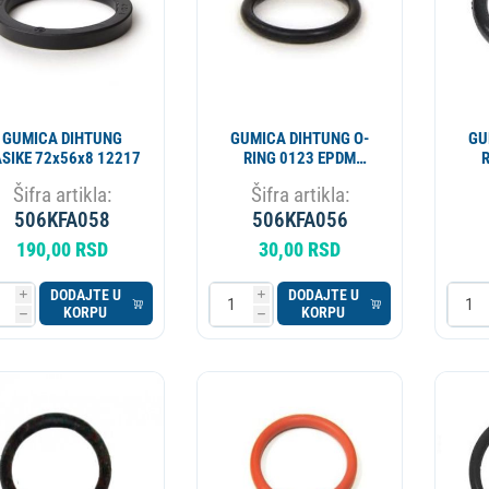
GUMICA DIHTUNG
GUMICA DIHTUNG O-
GU
SIKE 72x56x8 12217
RING 0123 EPDM
17.86x2.62 12300026
25
Šifra artikla:
Šifra artikla:
506KFA058
506KFA056
190,00 RSD
30,00 RSD
DODAJTE U
DODAJTE U
i
i
KORPU
KORPU
h
h