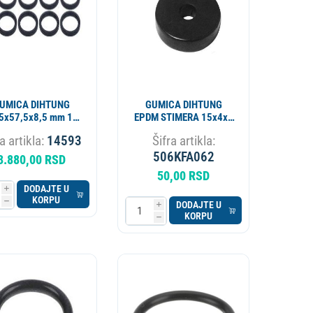
UMICA DIHTUNG
GUMICA DIHTUNG
5x57,5x8,5 mm 10
EPDM STIMERA 15x4x4
kom
80 SH 12203
a artikla:
14593
Šifra artikla:
506KFA062
3.880,00 RSD
50,00 RSD
DODAJTE U
i
KORPU
h
DODAJTE U
i
KORPU
h