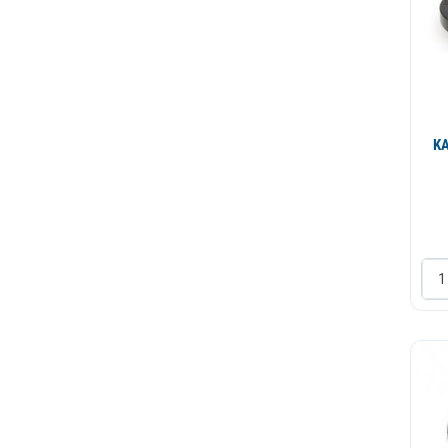
Nepovratni ventil
Nosac
Nosac lezaja
Noz za mlevenje
KA
Opruga
Osigurac
Panel za izbor pica
Penilica
Pin
Plasticni deo
Posuda