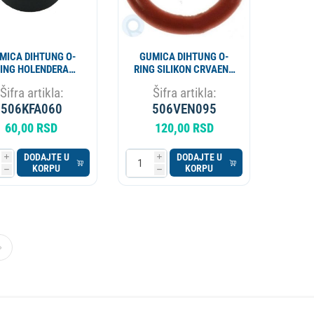
MICA DIHTUNG O-
GUMICA DIHTUNG O-
ING HOLENDERA
RING SILIKON CRVAENA
AKLENE CEVI EPDM
03050 SAECO
Šifra artikla:
Šifra artikla:
16x10x8 12200
NM01.015
506KFA060
506VEN095
60,00 RSD
120,00 RSD
DODAJTE U
DODAJTE U
i
i
KORPU
KORPU
h
h