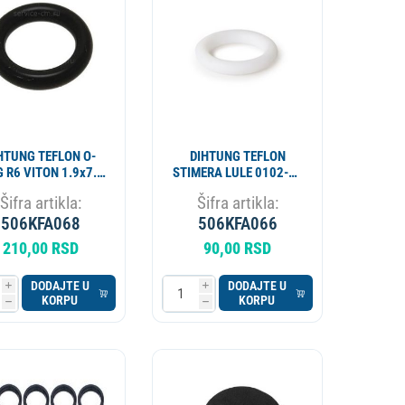
APARAT ZA PIVO
KOTAO
HTUNG TEFLON O-
DIHTUNG TEFLON
G R6 VITON 1.9x7.2
STIMERA LULE 0102-25
mm 02290019
PTFE 02600004
Šifra artikla:
Šifra artikla:
506KFA068
506KFA066
210,00 RSD
90,00 RSD
DODAJTE U
DODAJTE U
i
i
KORPU
KORPU
h
h