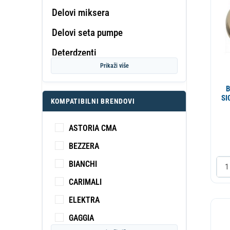
Delovi miksera
Delovi seta pumpe
PROF
Deterdzenti
KA
S
Prikaži više
Dihtung
B
Displej
SI
KOMPATIBILNI BRENDOVI
27
Dizna
ASTORIA CMA
Dizna
BEZZERA
Dozator
BIANCHI
Drzac
CARIMALI
Dugme
ELEKTRA
Elektromotor
GAGGIA