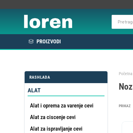
PROIZVODI
Rashlada
Bela tehnika
Početna 
RASHLADA
KOMER
Noz
Elektro / Potrošni materijal
RAS
VE
L
E
ALAT
Profesionalna oprema
Alat i oprema za varenje cevi
PRIKAZ
Alat za ciscenje cevi
DE
OMEK
Alat za ispravljanje cevi