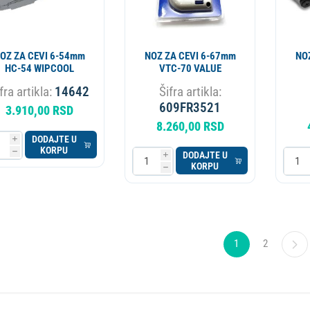
OZ ZA CEVI 6-54mm
NOZ ZA CEVI 6-67mm
NO
HC-54 WIPCOOL
VTC-70 VALUE
fra artikla:
14642
Šifra artikla:
609FR3521
3.910,00 RSD
8.260,00 RSD
DODAJTE U
i
KORPU
h
DODAJTE U
i
KORPU
h
1
2