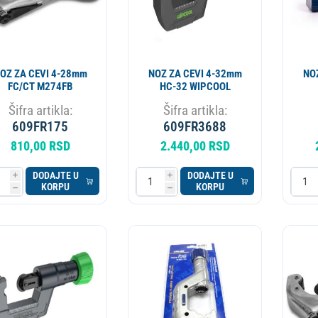
OZ ZA CEVI 4-28mm
NOZ ZA CEVI 4-32mm
NO
FC/CT M274FB
HC-32 WIPCOOL
Šifra artikla:
Šifra artikla:
609FR175
609FR3688
810,00 RSD
2.440,00 RSD
DODAJTE U
DODAJTE U
i
i
KORPU
KORPU
h
h