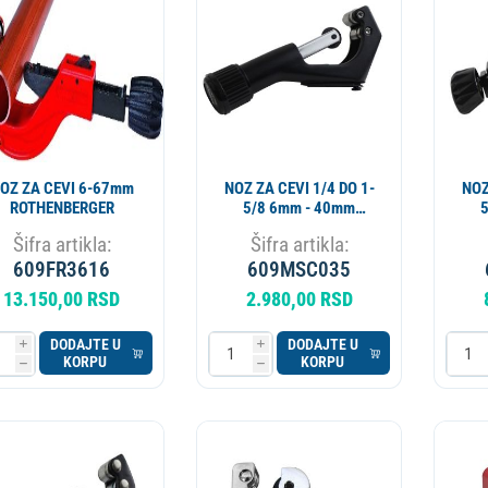
ESIONALNI
MIKROTALASNA
LORIFER
OKOVNIK
KUCNI LEDOMAT
PECNICA
PLINSKI UREDJAJ
MLIN ZA KAFU
Z ZA CEVI 6-67mm
NOZ ZA CEVI 1/4 DO 1-
NOZ
ROTHENBERGER
5/8 6mm - 40mm
5/8
MASTERCOOL
Šifra artikla:
Šifra artikla:
609FR3616
609MSC035
13.150,00 RSD
2.980,00 RSD
DODAJTE U
DODAJTE U
i
i
KORPU
KORPU
h
h