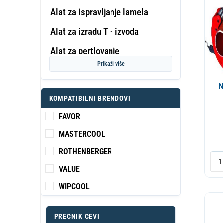
Alat za ispravljanje lamela
Alat za izradu T - izvoda
PROF
Alat za pertlovanje
KA
S
Prikaži više
Alat za savijanje cevi
NO
Detektor curenja gasa
KOMPATIBILNI BRENDOVI
Digitalna vaga
FAVOR
Ekspander cevi
MASTERCOOL
Freonska creva
ROTHENBERGER
Klesta - secice - kljuc
VALUE
Manometri
WIPCOOL
Merni instrumenti
PRECNIK CEVI