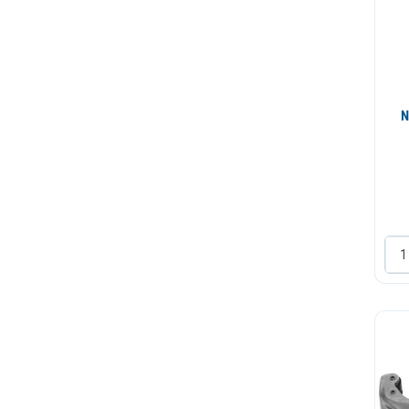
6mm-66mm
6mm-40mm
7mm-41mm
8mm-28mm
N