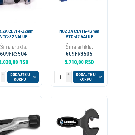
Z ZA CEVI 4-32mm
NOZ ZA CEVI 6-42mm
VTC-32 VALUE
VTC-42 VALUE
Šifra artikla:
Šifra artikla:
609FR3504
609FR3505
2.020,00 RSD
3.710,00 RSD
DODAJTE U
DODAJTE U
i
i
KORPU
KORPU
h
h