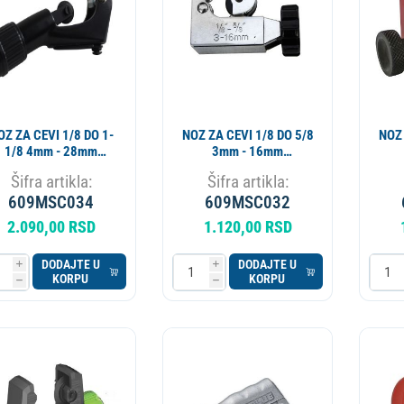
OZ ZA CEVI 1/8 DO 1-
NOZ ZA CEVI 1/8 DO 5/8
NOZ 
1/8 4mm - 28mm
3mm - 16mm
MASTERCOOL
MASTERCOOL
Šifra artikla:
Šifra artikla:
609MSC034
609MSC032
2.090,00 RSD
1.120,00 RSD
DODAJTE U
DODAJTE U
i
i
KORPU
KORPU
h
h