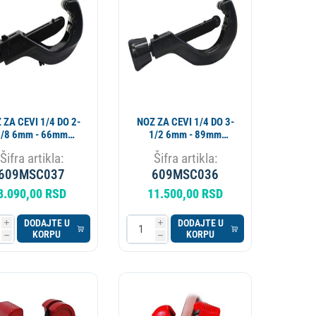
APARAT ZA PIVO
KOTAO
 ZA CEVI 1/4 DO 2-
NOZ ZA CEVI 1/4 DO 3-
 6mm - 66mm
1/2 6mm - 89mm
MASTERCOOL
MASTERCOOL
Šifra artikla:
Šifra artikla:
609MSC037
609MSC036
8.090,00 RSD
11.500,00 RSD
DODAJTE U
DODAJTE U
i
i
KORPU
KORPU
h
h