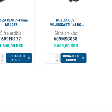
Z ZA CEVI 7-41mm
NOZ ZA CEVI
M312FB
VILJUSKASTI 1/4 DO
7/8 6mm - 22mm
Šifra artikla:
Šifra artikla:
MASTERCOOL
609FR177
609MSC038
4.340,00 RSD
5.650,00 RSD
DODAJTE U
DODAJTE U
i
i
KORPU
KORPU
h
h