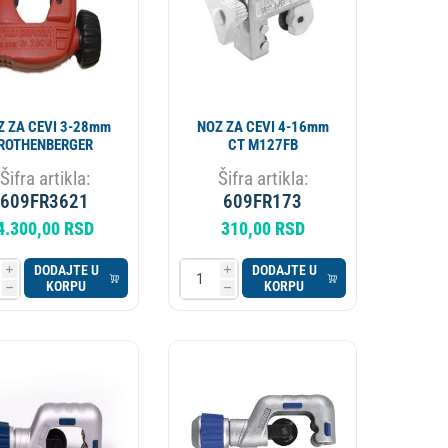
Z ZA CEVI 3-28mm
NOZ ZA CEVI 4-16mm
ROTHENBERGER
CT M127FB
Šifra artikla:
Šifra artikla:
609FR3621
609FR173
4.300,00 RSD
310,00 RSD
DODAJTE U
DODAJTE U
i
i
KORPU
KORPU
h
h