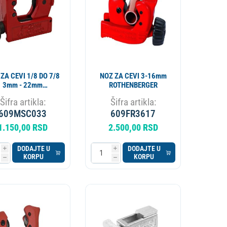
ZA CEVI 1/8 DO 7/8
NOZ ZA CEVI 3-16mm
3mm - 22mm
ROTHENBERGER
MASTERCOOL
Šifra artikla:
Šifra artikla:
609MSC033
609FR3617
1.150,00 RSD
2.500,00 RSD
DODAJTE U
DODAJTE U
i
i
KORPU
KORPU
h
h