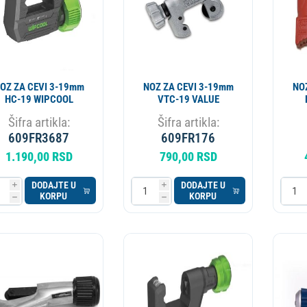
OZ ZA CEVI 3-19mm
NOZ ZA CEVI 3-19mm
NO
HC-19 WIPCOOL
VTC-19 VALUE
Šifra artikla:
Šifra artikla:
609FR3687
609FR176
1.190,00 RSD
790,00 RSD
DODAJTE U
DODAJTE U
i
i
KORPU
KORPU
h
h