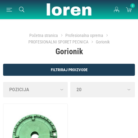
0
Početna stranica
Profesionalna oprema
PROFESIONALNI SPORET PECNICA
Gorionik
Gorionik
FILTRIRAJ PROIZVODE