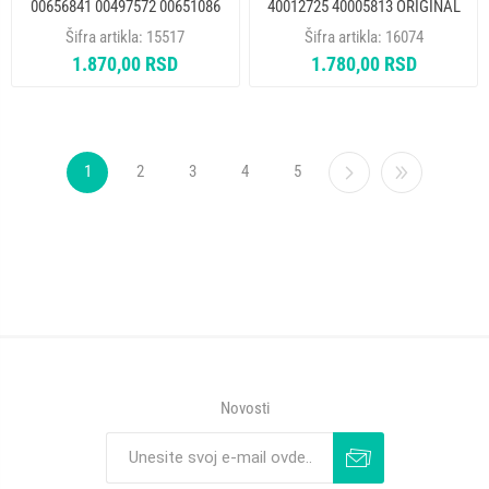
00656841 00497572 00651086
40012725 40005813 ORIGINAL
Šifra artikla:
15517
Šifra artikla:
16074
1.870,00 RSD
1.780,00 RSD
1
2
3
4
5
Novosti