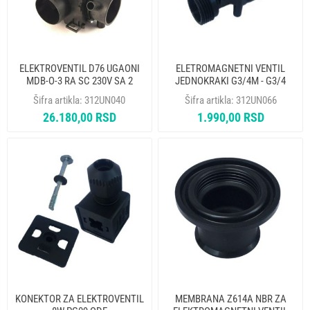
ELEKTROVENTIL D76 UGAONI
ELETROMAGNETNI VENTIL
MDB-O-3 RA SC 230V SA 2
JEDNOKRAKI G3/4M - G3/4
PRIKLJUCKA 2x21 mm PRIMUS
230V 50Hz RPE
Šifra artikla:
312UN040
Šifra artikla:
312UN066
LAVAMAC IPSO
26.180,00 RSD
1.990,00 RSD
GRANDIMPIANTI BRADENTON
33128623
KONEKTOR ZA ELEKTROVENTIL
MEMBRANA Z614A NBR ZA