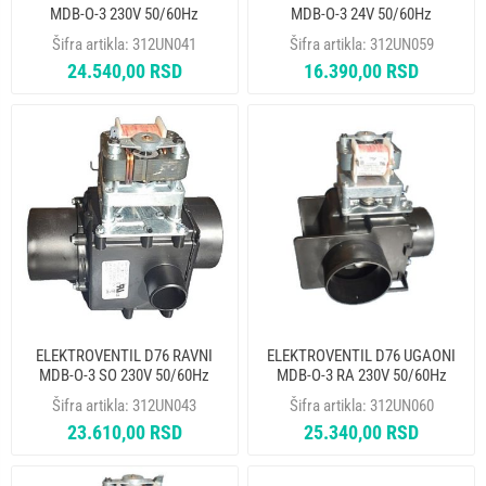
MDB-O-3 230V 50/60Hz
MDB-O-3 24V 50/60Hz
BRADENTON 33011621
BRADENTON 33010220
Šifra artikla:
312UN041
Šifra artikla:
312UN059
24.540,00 RSD
16.390,00 RSD
ELEKTROVENTIL D76 RAVNI
ELEKTROVENTIL D76 UGAONI
MDB-O-3 SO 230V 50/60Hz
MDB-O-3 RA 230V 50/60Hz
PRIKLJUCAK D35mm
BRADENTON 33151620
Šifra artikla:
312UN043
Šifra artikla:
312UN060
BRADENTON 33021420
23.610,00 RSD
25.340,00 RSD