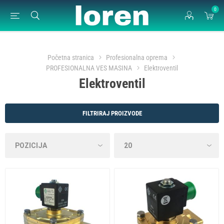
0
Početna stranica
Profesionalna oprema
PROFESIONALNA VES MASINA
Elektroventil
Elektroventil
FILTRIRAJ PROIZVODE