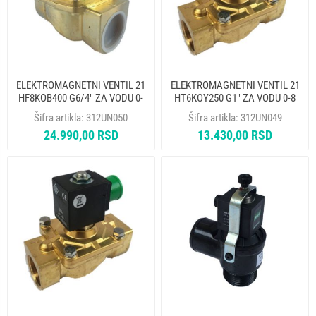
ELEKTROMAGNETNI VENTIL 21
ELEKTROMAGNETNI VENTIL 21
HF8KOB400 G6/4" ZA VODU 0-
HT6KOY250 G1" ZA VODU 0-8
16 BAR -10C/+90C Fi 40mm
BAR -10C/+90C Fi 25mm 230V
Šifra artikla:
312UN050
Šifra artikla:
312UN049
230V ODE
ODE
24.990,00 RSD
13.430,00 RSD