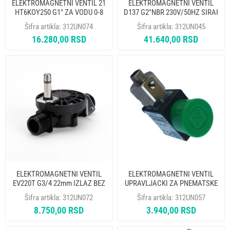
ELEKTROMAGNETNI VENTIL 21
ELEKTROMAGNETNI VENTIL
HT6KOY250 G1" ZA VODU 0-8
D137 G2"NBR 230V/50HZ SIRAI
BAR -10C/+90C Fi 25mm 24V
KREBE TIPPO PRIMAT
Šifra artikla:
312UN074
Šifra artikla:
312UN045
DC ODE
16.280,00 RSD
41.640,00 RSD
ELEKTROMAGNETNI VENTIL
ELEKTROMAGNETNI VENTIL
EV220T G3/4 22mm IZLAZ BEZ
UPRAVLJACKI ZA PNEMATSKE
SPULNE DANFOSS
VENTILE 3/2 NC M5 G1/8"
Šifra artikla:
312UN072
Šifra artikla:
312UN057
MEMBRANA FKM ODE
8.750,00 RSD
3.940,00 RSD