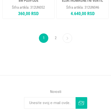
8W PG09 ODE
ELEKTROMAGNETNI VENTIL
D137 G2" SIRAI KREBE TIPPO
Šifra artikla:
312UN052
Šifra artikla:
312UN046
PRIMAT
360,00 RSD
4.640,00 RSD
1
2
Novosti