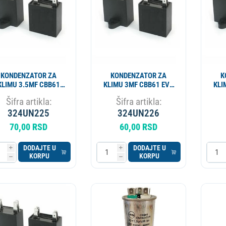
KONDENZATOR ZA
KONDENZATOR ZA
K
KLIMU 3.5MF CBB61
KLIMU 3MF CBB61 EVO
KLI
EVO SP
SP
Šifra artikla:
Šifra artikla:
324UN225
324UN226
70,00 RSD
60,00 RSD
DODAJTE U
DODAJTE U
i
i
KORPU
KORPU
h
h