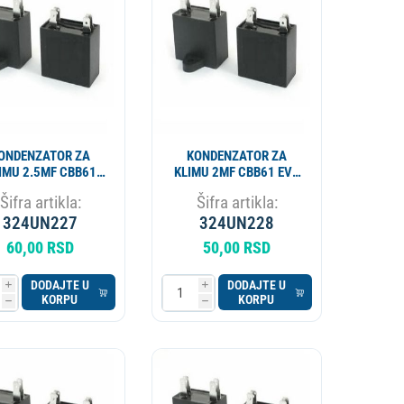
APARAT ZA PIVO
KOTAO
ONDENZATOR ZA
KONDENZATOR ZA
IMU 2.5MF CBB61
KLIMU 2MF CBB61 EVO
EVO SP
SP
Šifra artikla:
Šifra artikla:
324UN227
324UN228
60,00 RSD
50,00 RSD
DODAJTE U
DODAJTE U
i
i
KORPU
KORPU
h
h