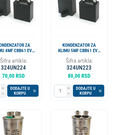
ONDENZATOR ZA
KONDENZATOR ZA
MU 4MF CBB61 EVO
KLIMU 5MF CBB61 EVO
SP
SP
Šifra artikla:
Šifra artikla:
324UN224
324UN223
70,00 RSD
80,00 RSD
DODAJTE U
DODAJTE U
i
i
KORPU
KORPU
h
h