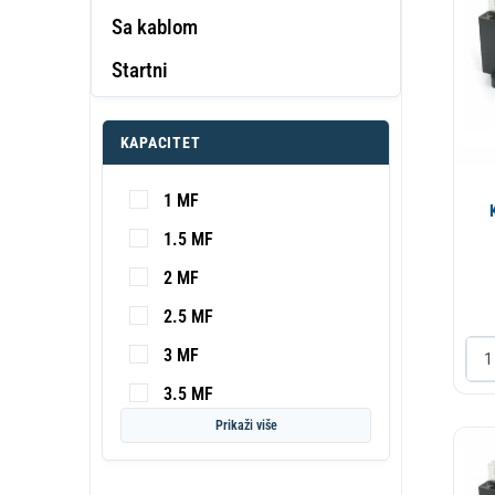
Sa kablom
Startni
PROF
KA
S
KAPACITET
1 MF
1.5 MF
2 MF
2.5 MF
3 MF
3.5 MF
Prikaži više
5 MF
6 MF