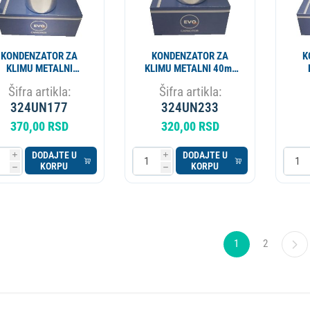
KONDENZATOR ZA
KONDENZATOR ZA
K
KLIMU METALNI
KLIMU METALNI 40mf
0+5MF CBB65 EVO SP
450V CBB65 EVO SP
45+
Šifra artikla:
Šifra artikla:
324UN177
324UN233
370,00 RSD
320,00 RSD
DODAJTE U
DODAJTE U
i
i
KORPU
KORPU
h
h
1
2