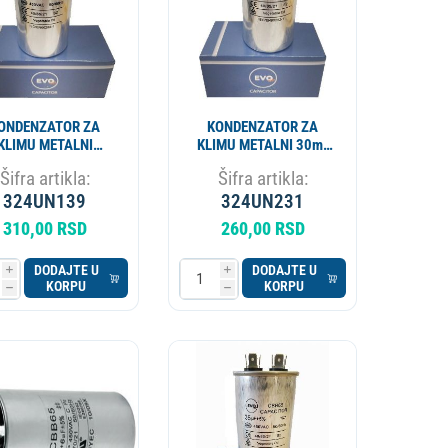
ONDENZATOR ZA
KONDENZATOR ZA
KLIMU METALNI
KLIMU METALNI 30mf
+2.5MF CBB65 EVO
450V CBB65 EVO SP
Šifra artikla:
Šifra artikla:
SP
324UN139
324UN231
310,00 RSD
260,00 RSD
DODAJTE U
DODAJTE U
i
i
KORPU
KORPU
h
h