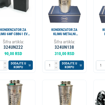
KONDENZATOR ZA
KONDENZATOR ZA
K
LIMU 6MF CBB61 EVO
KLIMU METALNI
SP
30+1.5MF CBB65 EVO
30
Šifra artikla:
Šifra artikla:
SP
324UN222
324UN138
90,00 RSD
310,00 RSD
DODAJTE U
DODAJTE U
i
i
KORPU
KORPU
h
h