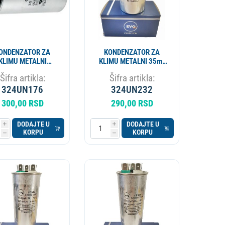
ONDENZATOR ZA
KONDENZATOR ZA
KLIMU METALNI
KLIMU METALNI 35mf
35+6MF CBB65
450V CBB65 EVO SP
Šifra artikla:
Šifra artikla:
324UN176
324UN232
300,00 RSD
290,00 RSD
DODAJTE U
DODAJTE U
i
i
KORPU
KORPU
h
h