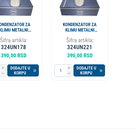
ONDENZATOR ZA
KONDENZATOR ZA
KLIMU METALNI
KLIMU METALNI
5MF CBB65 EVO SP
50+6MF CBB65 EVO SP
Šifra artikla:
Šifra artikla:
324UN178
324UN221
390,00 RSD
390,00 RSD
DODAJTE U
DODAJTE U
i
i
KORPU
KORPU
h
h