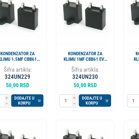
ESIONALNI
MIKROTALASNA
LORIFER
OKOVNIK
KUCNI LEDOMAT
PECNICA
PLINSKI UREDJAJ
MLIN ZA KAFU
KONDENZATOR ZA
KONDENZATOR ZA
K
KLIMU 1.5MF CBB61
KLIMU 1MF CBB61 EVO
KL
EVO SP
SP
Šifra artikla:
Šifra artikla:
324UN229
324UN230
50,00 RSD
50,00 RSD
DODAJTE U
DODAJTE U
i
i
KORPU
KORPU
h
h