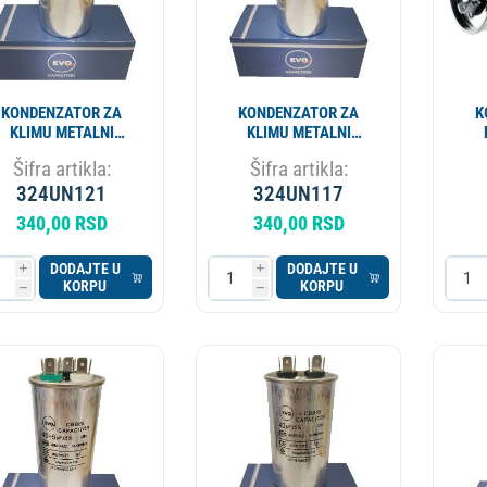
KONDENZATOR ZA
KONDENZATOR ZA
K
KLIMU METALNI
KLIMU METALNI
5+1.5MF CBB65 EVO
35+2.5MF CBB65 EVO
Šifra artikla:
Šifra artikla:
SP
SP
324UN121
324UN117
340,00 RSD
340,00 RSD
DODAJTE U
DODAJTE U
i
i
KORPU
KORPU
h
h