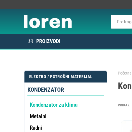
PROIZVODI
Rashlada
Bela tehnika
Početna 
ELEKTRO / POTROŠNI MATERIJAL
KOMER
Kon
Elektro / Potrošni materijal
RAS
VE
L
E
KONDENZATOR
Profesionalna oprema
Kondenzator za klimu
PRIKAZ
Metalni
DE
OMEK
Radni