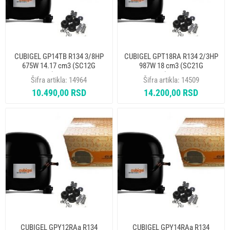
CUBIGEL GP14TB R134 3/8HP
CUBIGEL GPT18RA R134 2/3HP
675W 14.17 cm3 (SC12G
987W 18 cm3 (SC21G
601FR062) KOMPRESOR
318CY005) KOMPRESOR
Šifra artikla:
14964
Šifra artikla:
14509
10.490,00 RSD
14.200,00 RSD
CUBIGEL GPY12RAa R134
CUBIGEL GPY14RAa R134