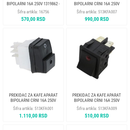
BIPOLARNI 16A 250V 1319862 -
BIPOLARNI CRNI 16A 250V
NA
22X30mm
Šifra artikla:
16756
Šifra artikla:
513KFA007
570,00 RSD
990,00 RSD
PREKIDAC ZA KAFE APARAT
PREKIDAC ZA KAFE APARAT
BIPOLARNI CRNI 16A 250V
BIPOLARNI CRNI 16A 250V
22X30mm
22X30mm 120C
Šifra artikla:
513KFA001
Šifra artikla:
513KFA009
1.110,00 RSD
510,00 RSD