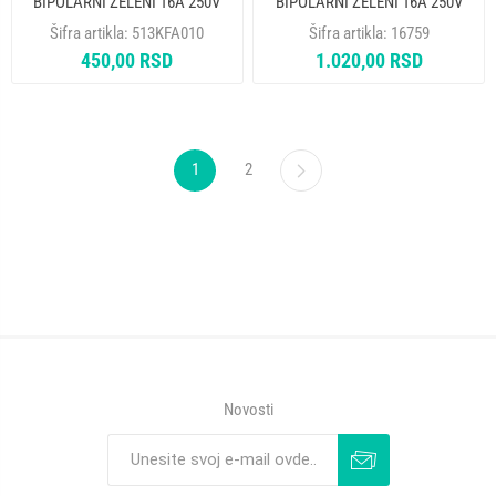
BIPOLARNI ZELENI 16A 250V
BIPOLARNI ZELENI 16A 250V
1319202 - NA
Šifra artikla:
513KFA010
Šifra artikla:
16759
450,00 RSD
1.020,00 RSD
1
2
Novosti