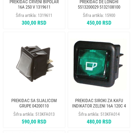
PREKIDAC CRVENI BIPOLAR
PREKIDAC DE LONGHI
16A 250 V 1319611
5513200029 5132108100
ORIGINAL
Šifra artikla:
1319611
Šifra artikla:
15900
300,00 RSD
450,00 RSD
PREKIDAC SA SIJALICOM
PREKIDAC SIROKI ZA KAFU
GRUPE 04200110
INDIKATOR ZELENI 16A 120C 4
kontakta 25x25mm
Šifra artikla:
513KFA013
Šifra artikla:
513KFA014
590,00 RSD
480,00 RSD