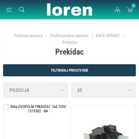
0
Početna stranica
Profesionalna oprema
KAFE APARAT
Prekidac
Prekidac
FILTRIRAJ PROIZVODE