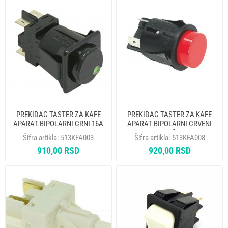
PREKIDAC TASTER ZA KAFE
PREKIDAC TASTER ZA KAFE
APARAT BIPOLARNI CRNI 16A
APARAT BIPOLARNI CRVENI
250V 28X28mm
16A 250V fi 25 mm
Šifra artikla:
513KFA003
Šifra artikla:
513KFA008
910,00 RSD
920,00 RSD