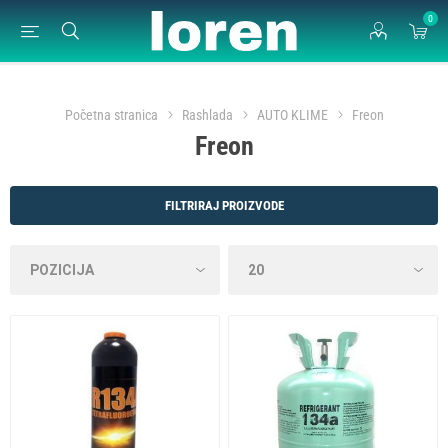
0
Početna stranica
Rashlada
AUTO KLIME
Freon
Freon
FILTRIRAJ PROIZVODE