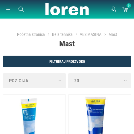
0
Početna stranica
Bela tehnika
VES MASINA
Mast
Mast
FILTRIRAJ PROIZVODE