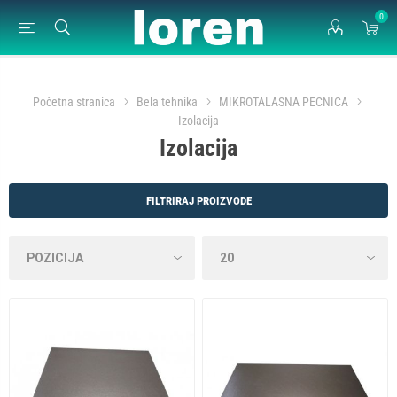
0
Početna stranica
Bela tehnika
MIKROTALASNA PECNICA
Izolacija
Izolacija
FILTRIRAJ PROIZVODE