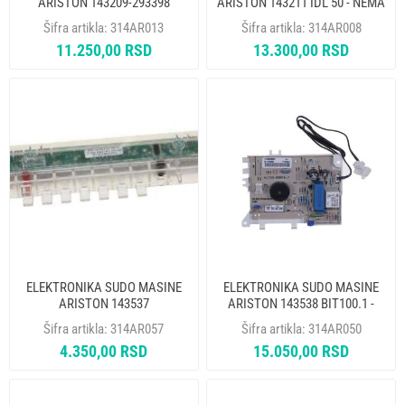
ARISTON 143209-293398
ARISTON 143211 IDL 50 - NEMA
BIT100.1 - NEMA UCITAVANJA
UCITAVANJA
Šifra artikla:
314AR013
Šifra artikla:
314AR008
11.250,00 RSD
13.300,00 RSD
ELEKTRONIKA SUDO MASINE
ELEKTRONIKA SUDO MASINE
ARISTON 143537
ARISTON 143538 BIT100.1 -
NEMA UCITAVANJA
Šifra artikla:
314AR057
Šifra artikla:
314AR050
4.350,00 RSD
15.050,00 RSD