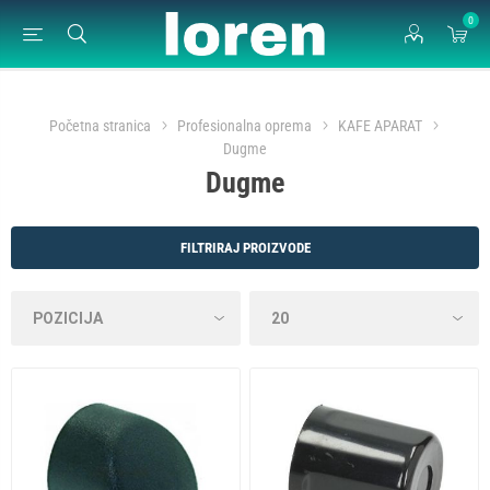
0
Početna stranica
Profesionalna oprema
KAFE APARAT
Dugme
Dugme
FILTRIRAJ PROIZVODE