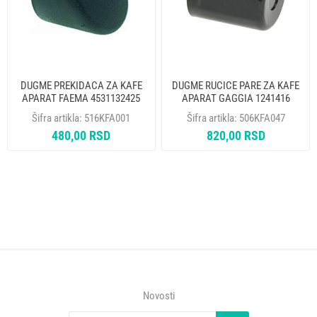
DUGME PREKIDACA ZA KAFE
DUGME RUCICE PARE ZA KAFE
APARAT FAEMA 4531132425
APARAT GAGGIA 1241416
Šifra artikla:
516KFA001
Šifra artikla:
506KFA047
480,00 RSD
820,00 RSD
Novosti