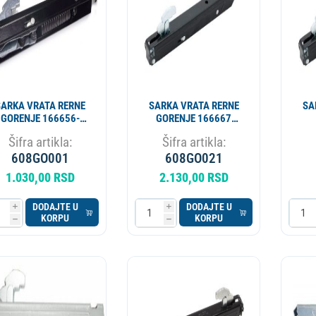
SARKA VRATA RERNE
SARKA VRATA RERNE
SA
GORENJE 166656-
GORENJE 166667
109482 DRH302GO
109483 ORIGINAL ALT.
Šifra artikla:
Šifra artikla:
CU6206 OEM
608GO009
DR
608GO001
608GO021
1.030,00 RSD
2.130,00 RSD
DODAJTE U
DODAJTE U
i
i
KORPU
KORPU
h
h