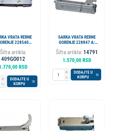
RKA VRATA RERNE
SARKA VRATA RERNE
ORENJE 228540
GORENJE 228847 A:
DRH306GO OEM
228850 OEM ALT.
Šifra artikla:
Šifra artikla:
14791
409GO009
409GO012
1.570,00 RSD
1.770,00 RSD
DODAJTE U
i
KORPU
h
DODAJTE U
i
KORPU
h