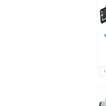
Resetka
Ringla
Rucica vrata
Sarka
Sijalica
Sonda
Sredstva i alati za ciscenje
opreme
Staklo vrata
Termostat