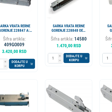
SARKA VRATA RERNE
SARKA VRATA RERNE
SA
GORENJE 228847 A:
GORENJE 228848 OEM
G
28850 ORIGINAL ALT.
ALT. 14330
OR
Šifra artikla:
Šifra artikla:
14580
Šifr
14791
409GO009
1.470,00 RSD
3.420,00 RSD
DODAJTE U
i
KORPU
h
DODAJTE U
i
KORPU
h