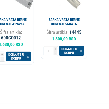
RKA VRATA RERNE
SARKA VRATA RERNE
ORENJE 419493
GORENJE 568416
IGINAL ALT. 14793
ORIGINAL
Šifra artikla:
Šifra artikla:
14445
608GO012
1.300,00 RSD
1.630,00 RSD
DODAJTE U
i
KORPU
h
DODAJTE U
i
KORPU
h