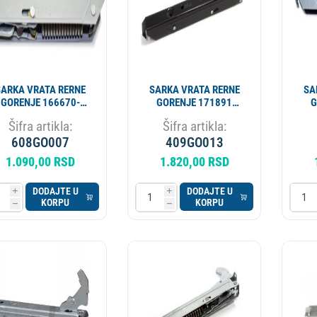
SARKA VRATA RERNE
SARKA VRATA RERNE
SA
GORENJE 166670-
GORENJE 171891
G
109484 109485
DRH309GO OEM
Šifra artikla:
Šifra artikla:
DRH305GO OEM
608GO007
409GO013
1.090,00 RSD
1.820,00 RSD
DODAJTE U
DODAJTE U
i
i
KORPU
KORPU
h
h