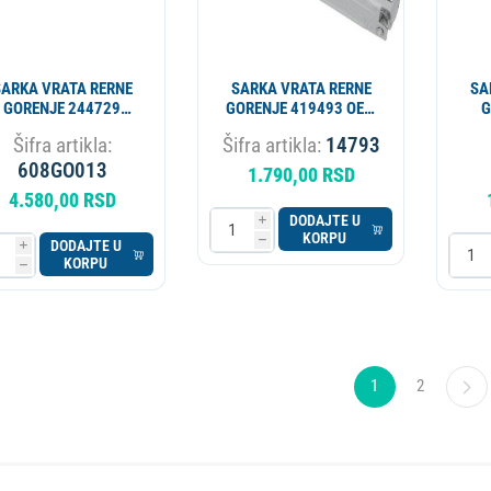
SARKA VRATA RERNE
SARKA VRATA RERNE
SA
GORENJE 244729
GORENJE 419493 OEM
G
RIGINAL ALT. 14792
ALT. 608GO012
OR
Šifra artikla:
Šifra artikla:
14793
608GO013
1.790,00 RSD
4.580,00 RSD
DODAJTE U
i
KORPU
h
DODAJTE U
i
KORPU
h
1
2