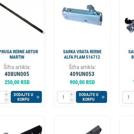
ESIONALNI
MIKROTALASNA
LORIFER
OKOVNIK
KUCNI LEDOMAT
PECNICA
PLINSKI UREDJAJ
MLIN ZA KAFU
PRUGA RERNE ARTUR
SARKA VRATA RERNE
SA
MARTIN
ALFA PLAM 516712
B
210
Šifra artikla:
Šifra artikla:
408UN005
409UN053
250,00 RSD
900,00 RSD
DODAJTE U
DODAJTE U
i
i
KORPU
KORPU
h
h