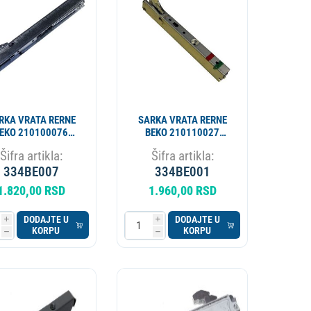
APARAT ZA PIVO
KOTAO
RKA VRATA RERNE
SARKA VRATA RERNE
EKO 210100076
BEKO 210110027
100061 ORIGINAL
ORIGINAL
Šifra artikla:
Šifra artikla:
334BE007
334BE001
1.820,00 RSD
1.960,00 RSD
DODAJTE U
DODAJTE U
i
i
KORPU
KORPU
h
h