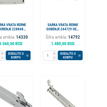
RKA VRATA RERNE
SARKA VRATA RERNE
ORENJE 228848
GORENJE 244729 OEM
IGINAL ALT. 14580
ALT. 608GO013
a artikla:
14330
Šifra artikla:
14792
3.560,00 RSD
1.480,00 RSD
DODAJTE U
DODAJTE U
i
i
KORPU
KORPU
h
h