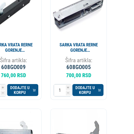
RKA VRATA RERNE
SARKA VRATA RERNE
GORENJE
GORENJE
166667/109483
166669/109486
Šifra artikla:
Šifra artikla:
H300GO OEM ALT.
DRH303GO CU6209
608GO009
608GO021
608GO005
760,00 RSD
700,00 RSD
DODAJTE U
DODAJTE U
i
i
KORPU
KORPU
h
h