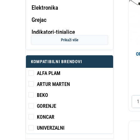
Elektronika
Grejac
PROF
Indikatori-tinjalice
KA
S
Prikaži više
Kabl
O
Klema
KOMPATIBILNI BRENDOVI
Montazni materijal
ALFA PLAM
Motor raznja
ARTUR MARTEN
Ostalo
BEKO
Potrosni
GORENJE
Prekidac
KONCAR
UNIVERZALNI
Prikljucni kabl