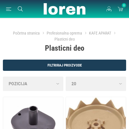
0
Početna stranica
Profesionalna oprema
KAFE APARAT
Plasticni deo
Plasticni deo
FILTRIRAJ PROIZVODE