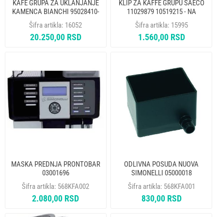
KAFE GRUPA ZA UKLANJANJE
KLIP ZA KAFFE GRUPU SAECO
KAMENCA BIANCHI 95028410-
11029879 10519215 - NA
02M09 10530331 - NA
Šifra artikla:
16052
Šifra artikla:
15995
20.250,00 RSD
1.560,00 RSD
MASKA PREDNJA PRONTOBAR
ODLIVNA POSUDA NUOVA
03001696
SIMONELLI 05000018
Šifra artikla:
568KFA002
Šifra artikla:
568KFA001
2.080,00 RSD
830,00 RSD