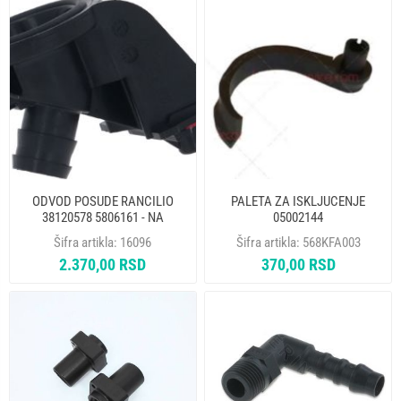
ODVOD POSUDE RANCILIO
PALETA ZA ISKLJUCENJE
38120578 5806161 - NA
05002144
Šifra artikla:
16096
Šifra artikla:
568KFA003
2.370,00 RSD
370,00 RSD