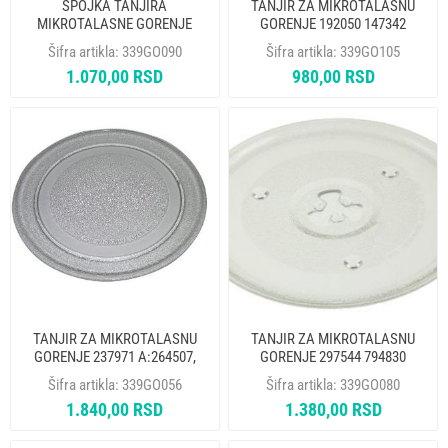
SPOJKA TANJIRA
TANJIR ZA MIKROTALASNU
MIKROTALASNE GORENJE
GORENJE 192050 147342
245341 A:104186 ORIGINAL
ORIGINAL
Šifra artikla:
339GO090
Šifra artikla:
339GO105
1.070,00 RSD
980,00 RSD
TANJIR ZA MIKROTALASNU
TANJIR ZA MIKROTALASNU
GORENJE 237971 A:264507,
GORENJE 297544 794830
259252, 278745 ORIGINAL
ORIGINAL
Šifra artikla:
339GO056
Šifra artikla:
339GO080
1.840,00 RSD
1.380,00 RSD