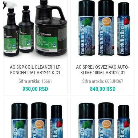
AC SGP COIL CLEANER 1 LT-
AC SPREJ OSVEZIVAC AUTO-
KONCENTRAT AB1244.K.C1
KLIME 100ML AB1022.01
ERRECOM
ERRECOM
Šifra artikla:
16661
Šifra artikla:
608UN067
930,00 RSD
840,00 RSD