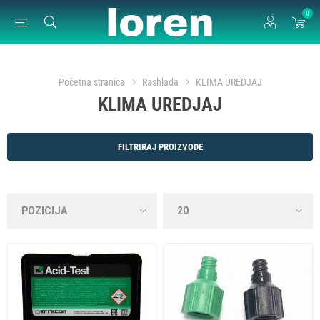
0
Početna stranica
Rashlada
KLIMA UREDJAJ
KLIMA UREDJAJ
FILTRIRAJ PROIZVODE