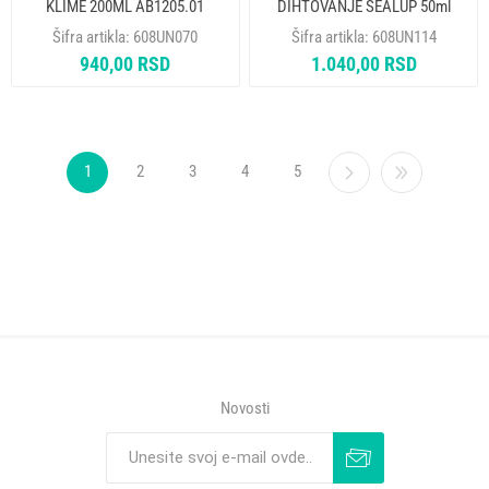
KLIME 200ML AB1205.01
DIHTOVANJE SEALUP 50ml
ERRECOM
TR1157.Y.01 ERRECOM
Šifra artikla:
608UN070
Šifra artikla:
608UN114
940,00 RSD
1.040,00 RSD
1
2
3
4
5
Novosti