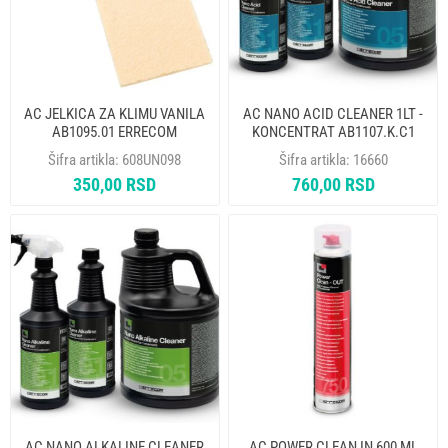
AC JELKICA ZA KLIMU VANILA
AC NANO ACID CLEANER 1LT -
AB1095.01 ERRECOM
KONCENTRAT AB1107.K.C1
ERRECOM
Šifra artikla:
608UN098
Šifra artikla:
16660
350,00 RSD
760,00 RSD
AC NANO ALKALINE CLEANER
AC POWER CLEAN IN 600 ML