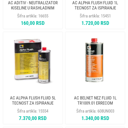
AC ADITIV - NEUTRALIZATOR
AC ALPHA FLUSH FLUID 1L
KISELINE U RASHLADNIM
TECNOST ZA ISPIRANJE
SISTEMIMA TR1175.AL.01.S2
TR1142.K01 ERRECOM
Šifra artikla:
16655
Šifra artikla:
15451
ERRECOM
160,00 RSD
1.720,00 RSD
AC ALPHA FLUSH FLUID 5L
AC BELNET NEZ FLUID 1L
TECNOST ZA ISPIRANJE
TR1009.01 ERRECOM
TR1142.P01 ERRECOM
Šifra artikla:
15554
Šifra artikla:
608UN003
7.370,00 RSD
1.340,00 RSD