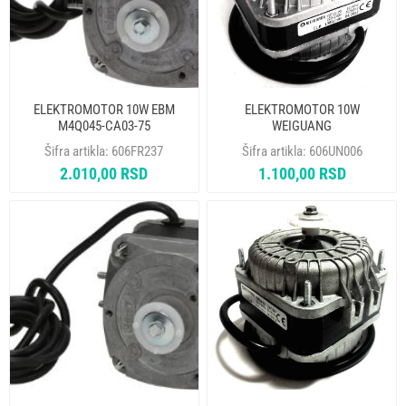
ELEKTROMOTOR 10W EBM
ELEKTROMOTOR 10W
M4Q045-CA03-75
WEIGUANG
Šifra artikla:
606FR237
Šifra artikla:
606UN006
2.010,00 RSD
1.100,00 RSD