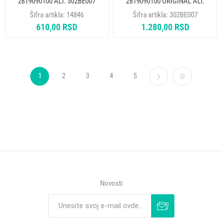
2819090100 ALT. 302BE007
2819090100 ORIGINAL ALT.
14846
Šifra artikla:
14846
Šifra artikla:
302BE007
610,00 RSD
1.280,00 RSD
1
2
3
4
5
Novosti