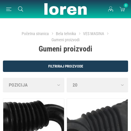
0
Početna stranica
Bela tehnika
VES MASINA
Gumeni proizvodi
Gumeni proizvodi
FILTRIRAJ PROIZVODE