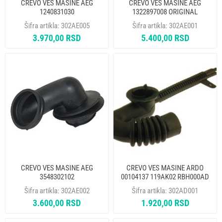
CREVO VES MASINE AEG
CREVO VES MASINE AEG
1240831030
1322897008 ORIGINAL
Šifra artikla:
302AE005
Šifra artikla:
302AE001
3.970,00 RSD
5.400,00 RSD
CREVO VES MASINE AEG
CREVO VES MASINE ARDO
3548302102
00104137 119AK02 RBH000AD
AD3127
Šifra artikla:
302AE002
Šifra artikla:
302AD001
3.600,00 RSD
1.920,00 RSD