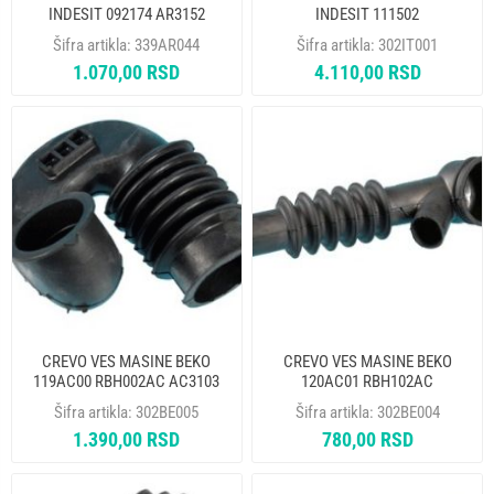
INDESIT 092174 AR3152
INDESIT 111502
Šifra artikla:
339AR044
Šifra artikla:
302IT001
1.070,00 RSD
4.110,00 RSD
CREVO VES MASINE BEKO
CREVO VES MASINE BEKO
119AC00 RBH002AC AC3103
120AC01 RBH102AC
2806020100 ORIGINAL - MP
2800870100 6 REBARA/3
Šifra artikla:
302BE005
Šifra artikla:
302BE004
OTVORA
1.390,00 RSD
780,00 RSD