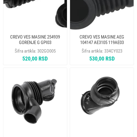
CREVO VES MASINE 254939
CREVO VES MASINE AEG
GORENJE G GPI03
104147 AE3105 119AE03
RBH000AE
Šifra artikla:
302GO005
Šifra artikla:
334CY023
520,00 RSD
530,00 RSD