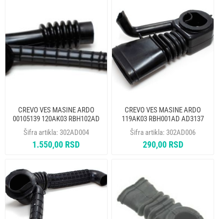
CREVO VES MASINE ARDO
CREVO VES MASINE ARDO
00105139 120AK03 RBH102AD
119AK03 RBH001AD AD3137
AD3130 402010500
Šifra artikla:
302AD004
Šifra artikla:
302AD006
1.550,00 RSD
290,00 RSD