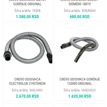
GORENJE ORIGINAL
SIEMENS 18019
Šifra artikla:
14308
Šifra artikla:
505UN069
1.580,00 RSD
680,00 RSD
CREVO USISIVACA
CREVO USISIVACA GORENJE
ELECTROLUX 2193704034
133005 ORIGINAL
00804144
Šifra artikla:
505LX001
Šifra artikla:
505GO023
2.670,00 RSD
1.620,00 RSD