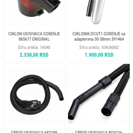
CIKLON USISIVACA GORENJE
CIKLONIK DCUT1 GORENJE sa
865677 ORIGINAL
adapterima 30-38mm 391464
ORIGINAL
Šifra artikla:
14548
Šifra artikla:
504UN082
2.330,00 RSD
1.900,00 RSD
CREVO USISIVACA 682189
CREVO USISIVACA BOSCH-