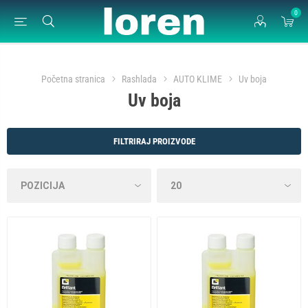
0
Početna stranica
Rashlada
AUTO KLIME
Uv boja
Uv boja
FILTRIRAJ PROIZVODE