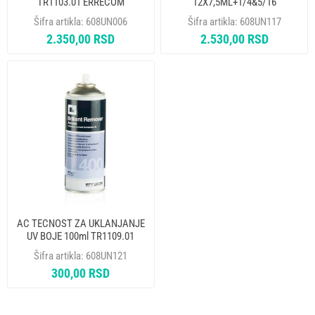
TR1103.01 ERRECOM
12X7,5ML+1/4&5/16
TR1068.A12.J9 ERRECOM
Šifra artikla:
608UN006
Šifra artikla:
608UN117
2.350,00 RSD
2.530,00 RSD
AC TECNOST ZA UKLANJANJE
UV BOJE 100ml TR1109.01
ERRECOM
Šifra artikla:
608UN121
300,00 RSD