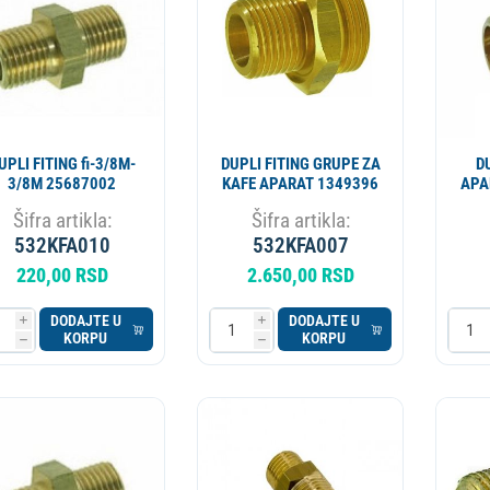
UPLI FITING fi-3/8M-
DUPLI FITING GRUPE ZA
D
3/8M 25687002
KAFE APARAT 1349396
APA
Šifra artikla:
Šifra artikla:
532KFA010
532KFA007
220,00 RSD
2.650,00 RSD
DODAJTE U
DODAJTE U
i
i
KORPU
KORPU
h
h