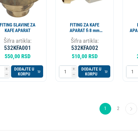
FITING SLAVINE ZA
FITING ZA KAFE
KAFE APARAT
APARAT fi 8 mm
APAR
1315014
Šifra artikla:
Šifra artikla:
532KFA001
532KFA002
550,00 RSD
510,00 RSD
DODAJTE U
DODAJTE U
i
i
KORPU
KORPU
h
h
1
2