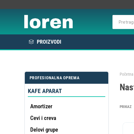
PROIZVODI
Rashlada
Bela tehnika
Početna 
PROFESIONALNA OPREMA
KOMER
Nas
Elektro / Potrošni materijal
RAS
VE
L
E
KAFE APARAT
Profesionalna oprema
Amortizer
PRIKAZ
Cevi i creva
DE
OMEK
Delovi grupe