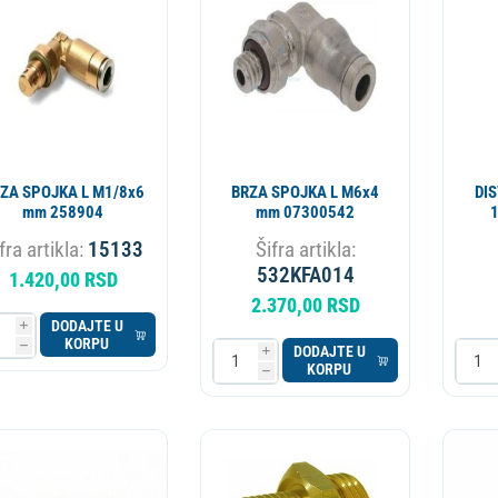
ESIONALNI
MIKROTALASNA
LORIFER
OKOVNIK
KUCNI LEDOMAT
PECNICA
PLINSKI UREDJAJ
MLIN ZA KAFU
ZA SPOJKA L M1/8x6
BRZA SPOJKA L M6x4
DIS
mm 258904
mm 07300542
fra artikla:
15133
Šifra artikla:
532KFA014
1.420,00 RSD
2.370,00 RSD
DODAJTE U
i
KORPU
h
DODAJTE U
i
KORPU
h