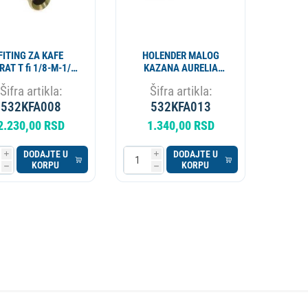
FITING ZA KAFE
HOLENDER MALOG
AT T fi 1/8-M-1/8-
KAZANA AURELIA
M8 F
0730021310
Šifra artikla:
Šifra artikla:
532KFA008
532KFA013
2.230,00 RSD
1.340,00 RSD
DODAJTE U
DODAJTE U
i
i
KORPU
KORPU
h
h