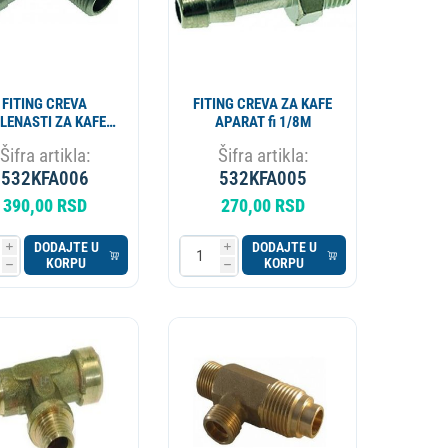
FITING CREVA
FITING CREVA ZA KAFE
LENASTI ZA KAFE
APARAT fi 1/8M
PARAT fi1/8 M6
Šifra artikla:
Šifra artikla:
532KFA006
532KFA005
390,00 RSD
270,00 RSD
DODAJTE U
DODAJTE U
i
i
KORPU
KORPU
h
h