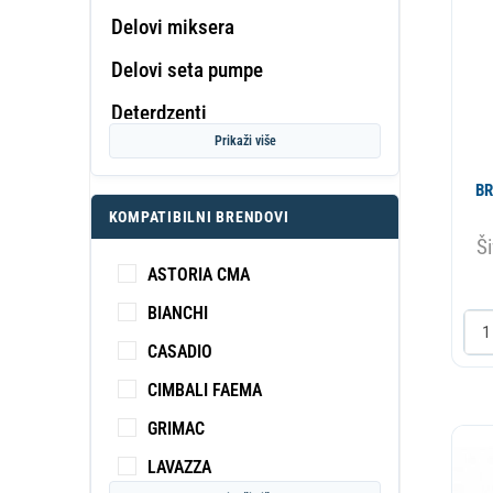
Delovi miksera
Delovi seta pumpe
PROF
Deterdzenti
KA
S
Prikaži više
Dihtung
BR
Displej
KOMPATIBILNI BRENDOVI
Dizna
Ši
ASTORIA CMA
Dizna
BIANCHI
Dozator
CASADIO
Drzac
CIMBALI FAEMA
Dugme
GRIMAC
Elektromotor
LAVAZZA