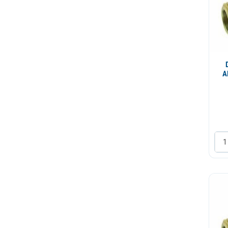
Nepovratni ventil
Nosac
Nosac lezaja
Noz za mlevenje
Opruga
Osigurac
Panel za izbor pica
Penilica
Pin
Plasticni deo
Posuda