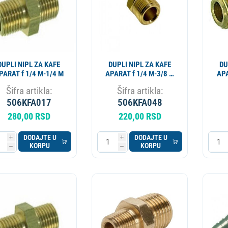
DUPLI NIPL ZA KAFE
DUPLI NIPL ZA KAFE
DU
APARAT f 1/4 M-1/4 M
APARAT f 1/4 M-3/8 M
1349112
Šifra artikla:
Šifra artikla:
506KFA017
506KFA048
280,00 RSD
220,00 RSD
DODAJTE U
DODAJTE U
i
i
KORPU
KORPU
h
h