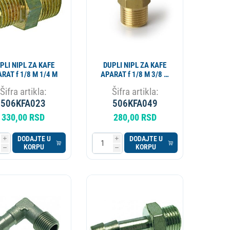
PLI NIPL ZA KAFE
DUPLI NIPL ZA KAFE
APARAT f 1/8 M 1/4 M
APARAT f 1/8 M 3/8 M
1349110
Šifra artikla:
Šifra artikla:
506KFA023
506KFA049
330,00 RSD
280,00 RSD
DODAJTE U
DODAJTE U
i
i
KORPU
KORPU
h
h