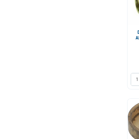
Potrosni
Prekidac
Presostat
Pribor
Protokomer
Pumpa
Regulator
Resetka
Rucice i drzaci fitera
Sigurnosni ventil
Sito tusa
Slavina-stimer