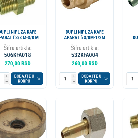
DUPLI NIPL ZA KAFE
DUPLI NIPL ZA KAFE
APARAT f 3/8 M-3/8 M
APARAT fi 3/8M-1/2M
KO
A
Šifra artikla:
Šifra artikla:
506KFA018
532KFA004
270,00 RSD
260,00 RSD
DODAJTE U
DODAJTE U
i
i
KORPU
KORPU
h
h