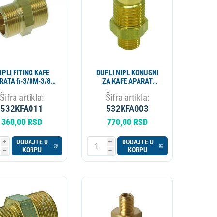
UPLI FITING KAFE
DUPLI NIPL KONUSNI
RATA fi-3/8M-3/8M
ZA KAFE APARAT
07300172
1349408
Šifra artikla:
Šifra artikla:
532KFA011
532KFA003
360,00 RSD
770,00 RSD
DODAJTE U
DODAJTE U
i
i
KORPU
KORPU
h
h