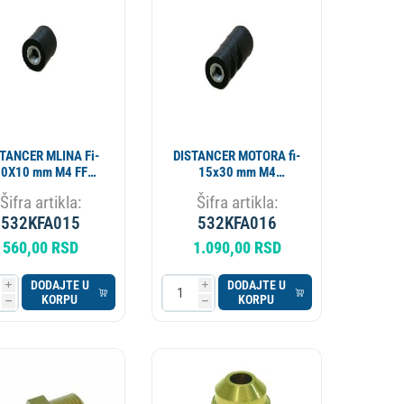
APARAT ZA PIVO
KOTAO
TANCER MLINA Fi-
DISTANCER MOTORA fi-
10X10 mm M4 FF
15x30 mm M4
01000160
01000190
Šifra artikla:
Šifra artikla:
532KFA015
532KFA016
560,00 RSD
1.090,00 RSD
DODAJTE U
DODAJTE U
i
i
KORPU
KORPU
h
h