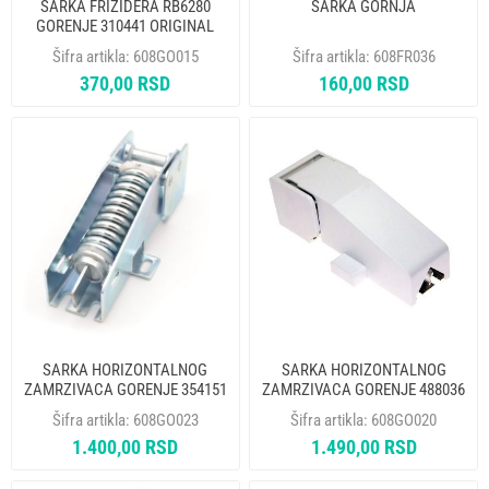
SARKA FRIZIDERA RB6280
SARKA GORNJA
GORENJE 310441 ORIGINAL
Šifra artikla:
608GO015
Šifra artikla:
608FR036
370,00 RSD
160,00 RSD
SARKA HORIZONTALNOG
SARKA HORIZONTALNOG
ZAMRZIVACA GORENJE 354151
ZAMRZIVACA GORENJE 488036
ORIGINAL
SA POKLOPCEM ORIGINAL A:
Šifra artikla:
608GO023
Šifra artikla:
608GO020
78232
1.400,00 RSD
1.490,00 RSD