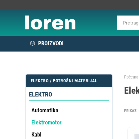
PROIZVODI
Rashlada
Bela tehnika
Početna 
ELEKTRO / POTROŠNI MATERIJAL
KOMER
Ele
Elektro / Potrošni materijal
RAS
VE
L
E
ELEKTRO
Profesionalna oprema
Automatika
PRIKAZ
Elektromotor
DE
OMEK
Kabl