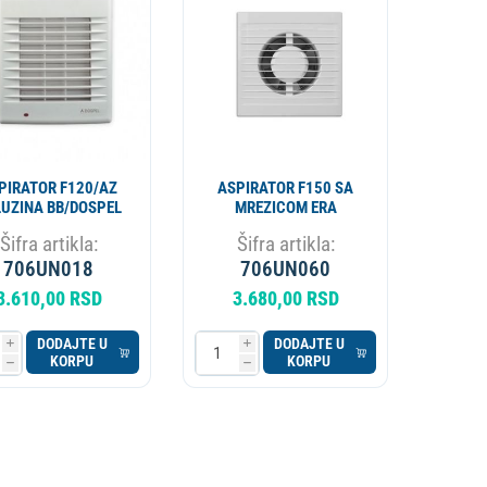
APARAT ZA PIVO
KOTAO
PIRATOR F120/AZ
ASPIRATOR F150 SA
UZINA BB/DOSPEL
MREZICOM ERA
Šifra artikla:
Šifra artikla:
706UN018
706UN060
3.610,00 RSD
3.680,00 RSD
DODAJTE U
DODAJTE U
i
i
KORPU
KORPU
h
h