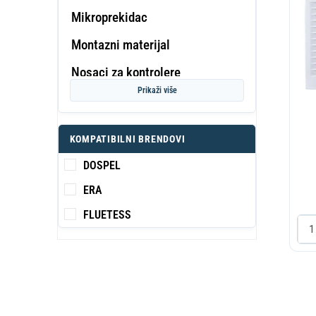
Mikroprekidac
Montazni materijal
PROF
Nosaci za kontrolere
KA
S
Prikaži više
Oprema za servisere
Osigurac
KOMPATIBILNI BRENDOVI
Pano kutije
DOSPEL
Potrosni
ERA
Prekidac
FLUETESS
Prikljucni kabl
Produzni kabl
Rasveta