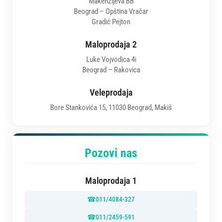
Makenzijeva BB
Beograd – Opština Vračar
Gradić Pejton
Maloprodaja 2
Luke Vojvodica 4i
Beograd – Rakovica
Veleprodaja
Bore Stankovića 15, 11030 Beograd, Makiš
Pozovi nas
Maloprodaja 1
☎
011/4084-327
☎
011/2459-591