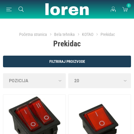
0
Početna stranica
Bela tehnika
KOTAO
Prekidac
Prekidac
FILTRIRAJ PROIZVODE