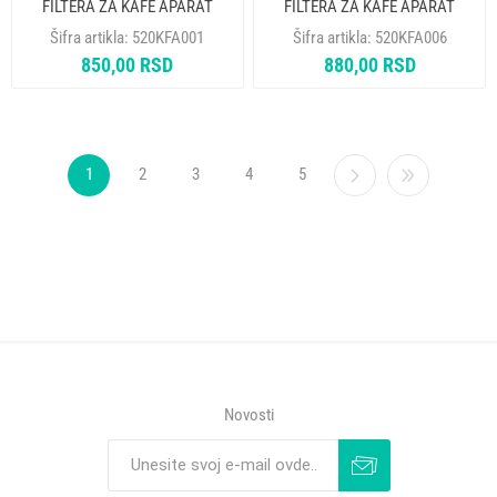
FILTERA ZA KAFE APARAT
FILTERA ZA KAFE APARAT
ASCOR 900gr
ASCOR EXPRESS LC 1L
Šifra artikla:
520KFA001
Šifra artikla:
520KFA006
850,00 RSD
880,00 RSD
1
2
3
4
5
Novosti