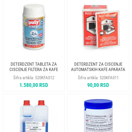
DETERDZENT TABLETA ZA
DETERDZENT ZA CISCENJE
CISCENJE FILTERA ZA KAFE
AUTOMATSKIH KAFE APARATA
APARAT PULY 2.5gr 60kom
U KESICI PULY CLEANER 25gr
Šifra artikla:
520KFA012
Šifra artikla:
520KFA011
1.580,00 RSD
90,00 RSD