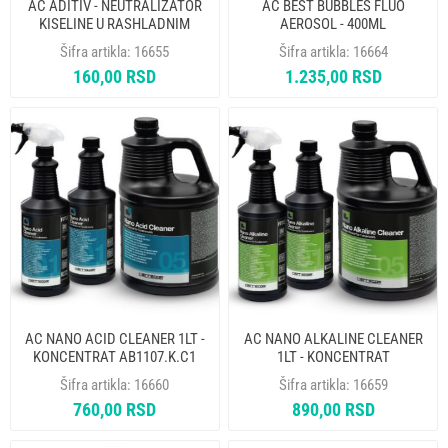
AC ADITIV - NEUTRALIZATOR
AC BEST BUBBLES FLUO
KISELINE U RASHLADNIM
AEROSOL - 400ML
SISTEMIMA TR1175.AL.01.S2
AB1251.N.01. ERRECOM
Šifra artikla:
16655
Šifra artikla:
16664
ERRECOM
160,00 RSD
1.235,00 RSD
AC NANO ACID CLEANER 1LT -
AC NANO ALKALINE CLEANER
KONCENTRAT AB1107.K.C1
1LT - KONCENTRAT
ERRECOM
AB1106.K.C1 ERRECOM
Šifra artikla:
16660
Šifra artikla:
16659
760,00 RSD
890,00 RSD