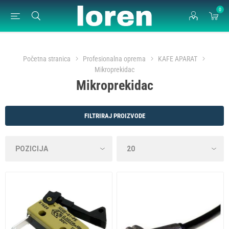
0
Početna stranica
Profesionalna oprema
KAFE APARAT
Mikroprekidac
Mikroprekidac
FILTRIRAJ PROIZVODE