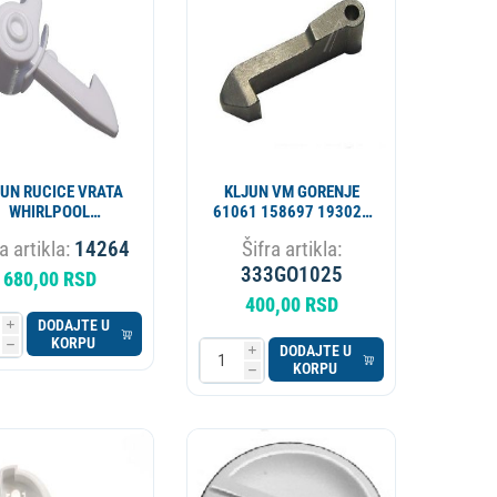
APARAT ZA PIVO
KOTAO
JUN RUCICE VRATA
KLJUN VM GORENJE
WHIRLPOOL
61061 158697 193025
481010444947
ORIGINAL
a artikla:
14264
Šifra artikla:
ORIGINAL
333GO1025
680,00 RSD
400,00 RSD
DODAJTE U
i
KORPU
h
DODAJTE U
i
KORPU
h