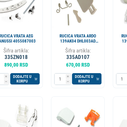
RUCICA VRATA AEG
RUCICA VRATA ARDO
RU
ANUSSI 4055087003
139AK04 DHL003AD
13
AD3818
Šifra artikla:
Šifra artikla:
335ZN018
335AD107
890,00 RSD
670,00 RSD
DODAJTE U
DODAJTE U
i
i
KORPU
KORPU
h
h