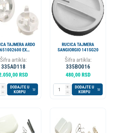
ICA TAJMERA ARDO
RUCICA TAJMERA
651002600 EX
SANGIORGIO 141SG20
326066500
Šifra artikla:
Šifra artikla:
335AD118
335BO016
2.050,00 RSD
480,00 RSD
DODAJTE U
DODAJTE U
i
i
KORPU
KORPU
h
h