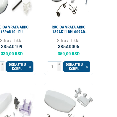
CICA VRATA ARDO
RUCICA VRATA ARDO
139AK10 - DU
139AK11 DHL009AD
AD3837
Šifra artikla:
Šifra artikla:
335AD109
335AD005
330,00 RSD
350,00 RSD
DODAJTE U
DODAJTE U
i
i
KORPU
KORPU
h
h