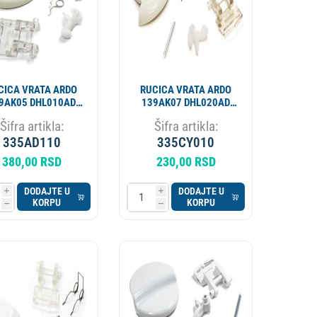
CICA VRATA ARDO
RUCICA VRATA ARDO
9AK05 DHL010AD
139AK07 DHL020AD
AD3821
AD3835
Šifra artikla:
Šifra artikla:
335AD110
335CY010
380,00 RSD
230,00 RSD
DODAJTE U
DODAJTE U
i
i
KORPU
KORPU
h
h