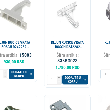
ESIONALNI
MIKROTALASNA
LORIFER
OKOVNIK
KUCNI LEDOMAT
PECNICA
PLINSKI UREDJAJ
MLIN ZA KAFU
LJUN RUCICE VRATA
KLJUN RUCICE VRATA
KL
BOSCH D242282
BOSCH D242282
00154074 ALT.
00154074 ORIGINAL
fra artikla:
15083
Šifra artikla:
Šifr
335BO023
ALT. 15083
335BO023
930,00 RSD
1.780,00 RSD
DODAJTE U
i
KORPU
h
DODAJTE U
i
KORPU
h