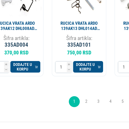
UCICA VRATA ARDO
RUCICA VRATA ARDO
RU
139AK12 DHL008AD
139AK13 DHL014AD
13
AD3840
AD3846
Šifra artikla:
Šifra artikla:
335AD004
335AD101
370,00 RSD
750,00 RSD
DODAJTE U
DODAJTE U
i
i
KORPU
KORPU
h
h
1
2
3
4
5