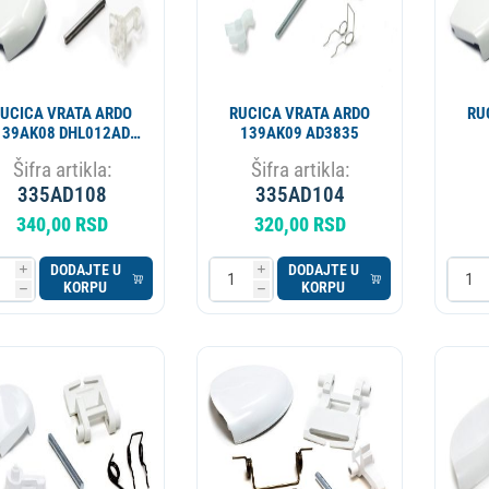
UCICA VRATA ARDO
RUCICA VRATA ARDO
RU
139AK08 DHL012AD
139AK09 AD3835
AD3836
Šifra artikla:
Šifra artikla:
335AD108
335AD104
340,00 RSD
320,00 RSD
DODAJTE U
DODAJTE U
i
i
KORPU
KORPU
h
h