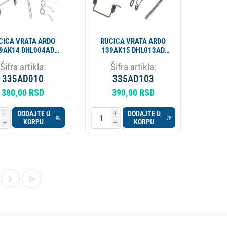
CICA VRATA ARDO
RUCICA VRATA ARDO
9AK14 DHL004AD
139AK15 DHL013AD
AD3845
AD3857
Šifra artikla:
Šifra artikla:
335AD010
335AD103
380,00 RSD
390,00 RSD
DODAJTE U
DODAJTE U
i
i
KORPU
KORPU
h
h