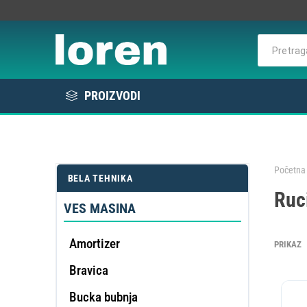
PROIZVODI
Rashlada
Bela tehnika
Početna 
BELA TEHNIKA
KOMER
Ruc
Elektro / Potrošni materijal
RAS
VE
L
E
VES MASINA
Profesionalna oprema
Amortizer
PRIKAZ
Bravica
DE
OMEK
Bucka bubnja