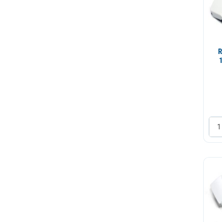
Sarka
Semering
Sonda
R
Staklo vrata
Termostat
Tunel guma
Vrata