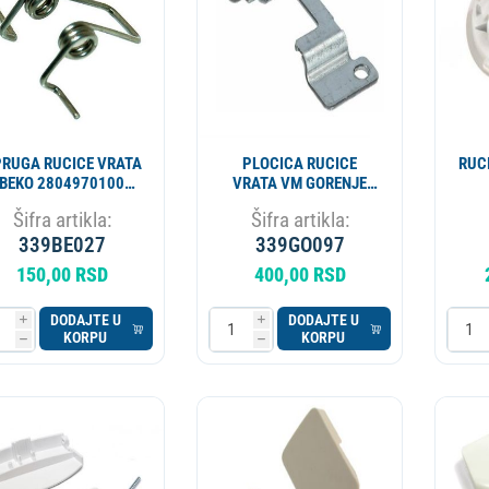
RUGA RUCICE VRATA
PLOCICA RUCICE
RUC
BEKO 2804970100
VRATA VM GORENJE
804970300 ORIGINAL
333973 PS-10
Šifra artikla:
Šifra artikla:
ORIGINAL
339BE027
339GO097
150,00 RSD
400,00 RSD
DODAJTE U
DODAJTE U
i
i
KORPU
KORPU
h
h