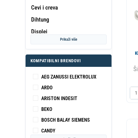
Cevi i creva
Dihtung
PROF
Displej
KA
S
Prikaži više
Dovodno crevo
K
Dugme
KOMPATIBILNI BRENDOVI
Elektromotor
Ši
AEG ZANUSSI ELEKTROLUX
Elektronika
ARDO
Elektroventil
ARISTON INDESIT
Filter-Ulozak-Kuciste
BEKO
Grejac
BOSCH BALAY SIEMENS
Gumeni proizvodi
CANDY