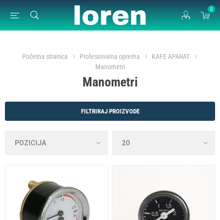
0
Početna stranica
Profesionalna oprema
KAFE APARAT
Manometri
Manometri
FILTRIRAJ PROIZVODE