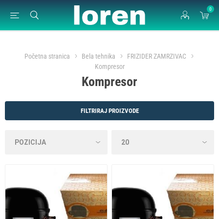
0
Početna stranica
Bela tehnika
FRIZIDER ZAMRZIVAC
Kompresor
Kompresor
FILTRIRAJ PROIZVODE