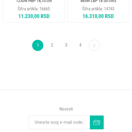
1230W HBP 16,10 cm
865W LBP 18.00 cm3
KOMPRESOR
KOMPRESOR
Šifra artikla:
16665
Šifra artikla:
14743
11.230,00 RSD
16.310,00 RSD
1
2
3
4
Novosti