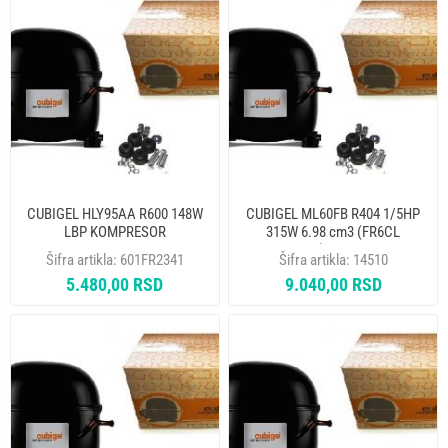
CUBIGEL HLY95AA R600 148W
CUBIGEL ML60FB R404 1/5HP
LBP KOMPRESOR
315W 6.98 cm3 (FR6CL
613FR245) KOMPRESOR
Šifra artikla:
601FR2341
Šifra artikla:
14510
5.480,00 RSD
9.040,00 RSD