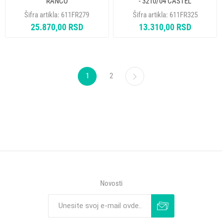
RANCO
- 3210/04 CASTEL
Šifra artikla:
611FR279
Šifra artikla:
611FR325
25.870,00 RSD
13.310,00 RSD
1
2
Novosti