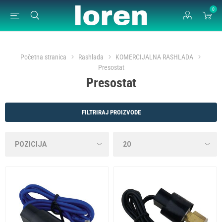
0
Početna stranica
Rashlada
KOMERCIJALNA RASHLADA
Presostat
Presostat
FILTRIRAJ PROIZVODE