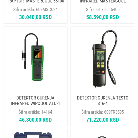
“RAPTOR” MASTERCOOL 56100
INFRARED MASTERCOOL
55600-A
Šifra artikla:
609MSC024
Šifra artikla:
15406
30.040,00 RSD
58.590,00 RSD
DETEKTOR CURENJA
DETEKTOR CURENJA TESTO
INFRARED WIPCOOL ALD-1
316-4
Šifra artikla:
14164
Šifra artikla:
609FR3595
46.300,00 RSD
71.220,00 RSD