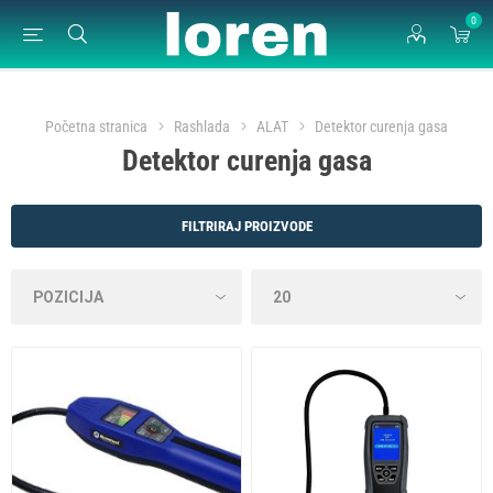
0
Početna stranica
Rashlada
ALAT
Detektor curenja gasa
Detektor curenja gasa
FILTRIRAJ PROIZVODE