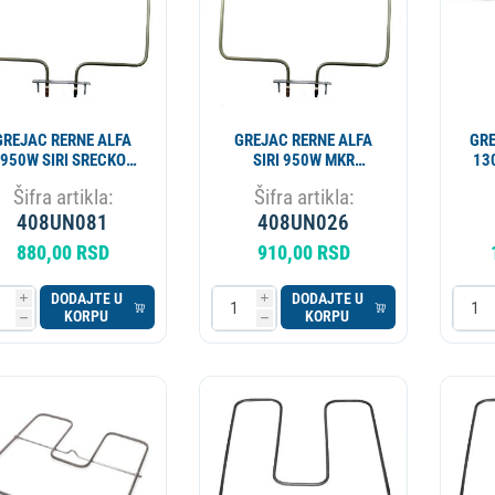
GREJAC RERNE ALFA
GREJAC RERNE ALFA
GRE
950W SIRI SRECKO
SIRI 950W MKR
13
4038
20206400.0
Šifra artikla:
Šifra artikla:
408UN081
408UN026
880,00 RSD
910,00 RSD
DODAJTE U
DODAJTE U
i
i
KORPU
KORPU
h
h