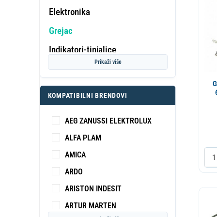
Elektronika
Grejac
PROF
Indikatori-tinjalice
KA
S
Prikaži više
Kabl
G
Klema
KOMPATIBILNI BRENDOVI
Montazni materijal
AEG ZANUSSI ELEKTROLUX
Motor raznja
ALFA PLAM
Ostalo
AMICA
Potrosni
ARDO
Prekidac
ARISTON INDESIT
Prikljucni kabl
ARTUR MARTEN