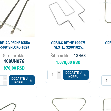
ESIONALNI
MIKROTALASNA
LORIFER
OKOVNIK
KUCNI LEDOMAT
PECNICA
PLINSKI UREDJAJ
MLIN ZA KAFU
REJAC RERNE ISKRA
GREJAC RERNE 1000W
GRE
650W SRECKO 4020
VESTEL 32001825
ORIGINAL
Šifra artikla:
Šifra artikla:
13463
408UN076
1.070,00 RSD
870,00 RSD
DODAJTE U
i
KORPU
h
DODAJTE U
i
KORPU
h