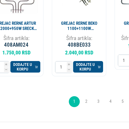
REJAC RERNE ARTUR
GREJAC RERNE BEKO
GR
 2000+950W SRECKO
1100+1100W
4014
262900064 4117
2
Šifra artikla:
Šifra artikla:
Šifr
ORIGINAL ALT. 13910
408AM024
408BE033
1.750,00 RSD
2.040,00 RSD
DODAJTE U
DODAJTE U
i
i
KORPU
KORPU
h
h
1
2
3
4
5