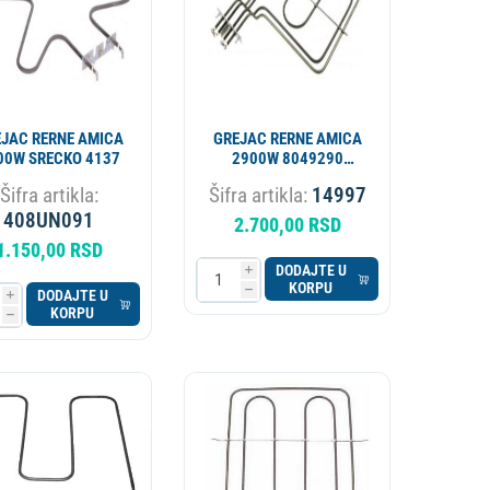
JAC RERNE AMICA
GREJAC RERNE AMICA
00W SRECKO 4137
2900W 8049290
8068599 8071486
Šifra artikla:
Šifra artikla:
14997
8071981
408UN091
2.700,00 RSD
1.150,00 RSD
DODAJTE U
i
KORPU
h
DODAJTE U
i
KORPU
h