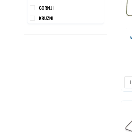
KULA
GORNJI
1150 W
MAGNOHROM
KRUZNI
1200 W
NARDI
1300 W
PREPOROD
1400 W
QUARDO
1530 W
SLOBODA
1550 W
SMEDEREVO
1600 W
TEBA
1800 W
VENUS
2000 W
VESTEL
2100 W
WESZTA
2200 W
WHIRPOOL PHILIPS IGNIS
2250 W
ZANUSSI