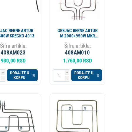
JAC RERNE ARTUR
GREJAC RERNE ARTUR
400W SRECKO 4013
M 2000+950W MKR
20201100.1
Šifra artikla:
Šifra artikla:
408AM023
408AM010
930,00 RSD
1.760,00 RSD
DODAJTE U
DODAJTE U
i
i
KORPU
KORPU
h
h