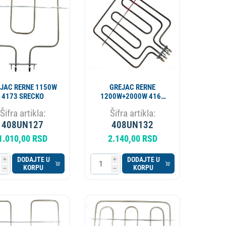
APARAT ZA PIVO
KOTAO
JAC RERNE 1150W
GREJAC RERNE
4173 SRECKO
1200W+2000W 4164
SRECKO
Šifra artikla:
Šifra artikla:
408UN127
408UN132
1.010,00 RSD
2.140,00 RSD
DODAJTE U
DODAJTE U
i
i
KORPU
KORPU
h
h