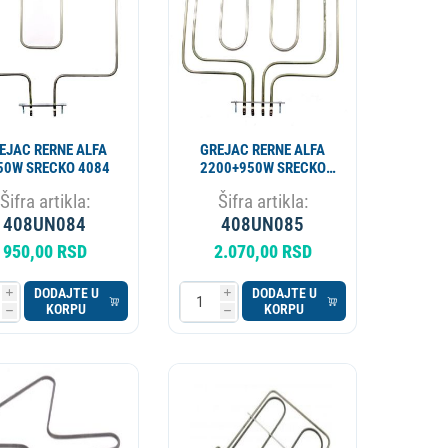
EJAC RERNE ALFA
GREJAC RERNE ALFA
50W SRECKO 4084
2200+950W SRECKO
4085
Šifra artikla:
Šifra artikla:
408UN084
408UN085
950,00 RSD
2.070,00 RSD
DODAJTE U
DODAJTE U
i
i
KORPU
KORPU
h
h