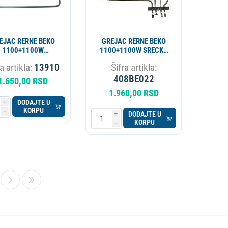
EJAC RERNE BEKO
GREJAC RERNE BEKO
1100+1100W
1100+1100W SRECKO
62900064 4117
4117
a artikla:
13910
Šifra artikla:
SAHTERM ALT.
408BE033
408BE022
1.650,00 RSD
1.960,00 RSD
DODAJTE U
i
KORPU
h
DODAJTE U
i
KORPU
h