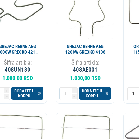
GREJAC RERNE AEG
GREJAC RERNE AEG
GR
000W SRECKO 4218
1200W SRECKO 4108
11
8191
Šifra artikla:
Šifra artikla:
408UN130
408AE001
1.080,00 RSD
1.080,00 RSD
DODAJTE U
DODAJTE U
i
i
KORPU
KORPU
h
h