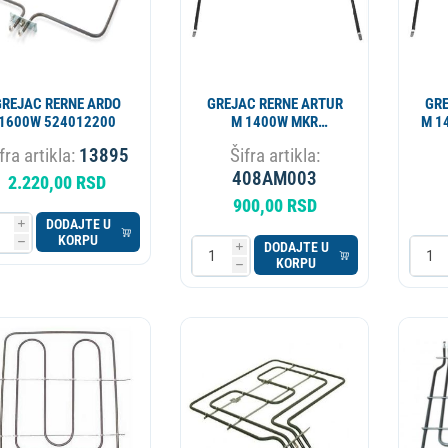
GREJAC RERNE ARDO
GREJAC RERNE ARTUR
GRE
1600W 524012200
M 1400W MKR
M 1
20214300.1 4013
fra artikla:
13895
Šifra artikla:
408AM003
2.220,00 RSD
900,00 RSD
DODAJTE U
i
KORPU
h
DODAJTE U
i
KORPU
h