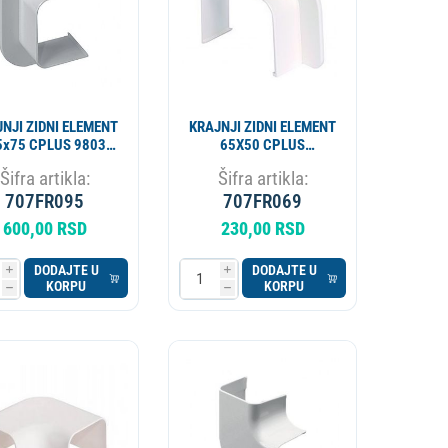
NJI ZIDNI ELEMENT
KRAJNJI ZIDNI ELEMENT
5x75 CPLUS 9803-
65X50 CPLUS
111-08
VECAMCO 9801-111-
Šifra artikla:
Šifra artikla:
08
707FR095
707FR069
600,00 RSD
230,00 RSD
DODAJTE U
DODAJTE U
i
i
KORPU
KORPU
h
h