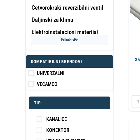
Cetvorokraki reverzibilni ventil
Daljinski za klimu
PROF
Elektroinstalacioni materijal
KA
S
Prikaži više
Elektromotor
Elektronika za klimu
35
KOMPATIBILNI BRENDOVI
Freon
UNIVERZALNI
Grejac
VECAMCO
Instalacioni materijal
TIP
Izolacija
Kabl
KANALICE
Kanalice i elementi
KONEKTOR