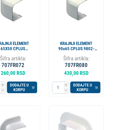
RAJNJI ELEMENT
KRAJNJI ELEMENT
65X50 CPLUS
90x65 CPLUS 9802-
CAMCO 9801-114-
114-08
Šifra artikla:
Šifra artikla:
08
707FR072
707FR080
260,00 RSD
430,00 RSD
DODAJTE U
DODAJTE U
i
i
KORPU
KORPU
h
h