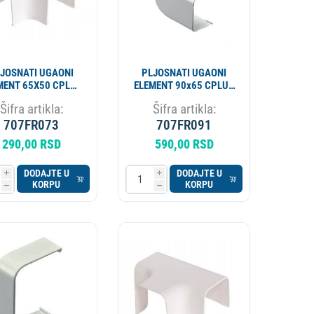
JOSNATI UGAONI
PLJOSNATI UGAONI
MENT 65X50 CPLUS
ELEMENT 90x65 CPLUS
CAMCO 9801-115-
9802-115-08
Šifra artikla:
Šifra artikla:
08
707FR073
707FR091
290,00 RSD
590,00 RSD
DODAJTE U
DODAJTE U
i
i
KORPU
KORPU
h
h