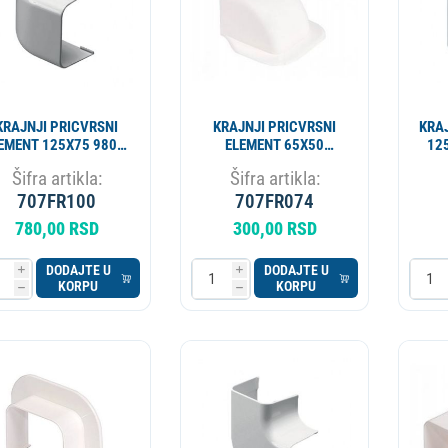
KRAJNJI PRICVRSNI
KRAJNJI PRICVRSNI
KRAJ
EMENT 125X75 9803-
ELEMENT 65X50
12
116-08
VECAMCO 9801-116-
Šifra artikla:
Šifra artikla:
08
707FR100
707FR074
780,00 RSD
300,00 RSD
DODAJTE U
DODAJTE U
i
i
KORPU
KORPU
h
h