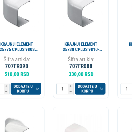
KRAJNJI ELEMENT
KRAJNJI ELEMENT
K
25x75 CPLUS 9803-
35x30 CPLUS 9810-
114-08
114-08
VE
Šifra artikla:
Šifra artikla:
707FR098
707FR088
510,00 RSD
330,00 RSD
DODAJTE U
DODAJTE U
i
i
KORPU
KORPU
h
h