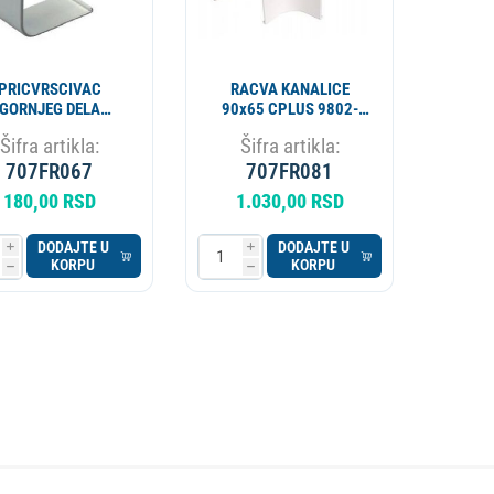
PRICVRSCIVAC
RACVA KANALICE
GORNJEG DELA
90x65 CPLUS 9802-
ANALICE 65X50
200-08
Šifra artikla:
Šifra artikla:
PLUS VECAMCO
9801-102-08
707FR067
707FR081
180,00 RSD
1.030,00 RSD
DODAJTE U
DODAJTE U
i
i
KORPU
KORPU
h
h