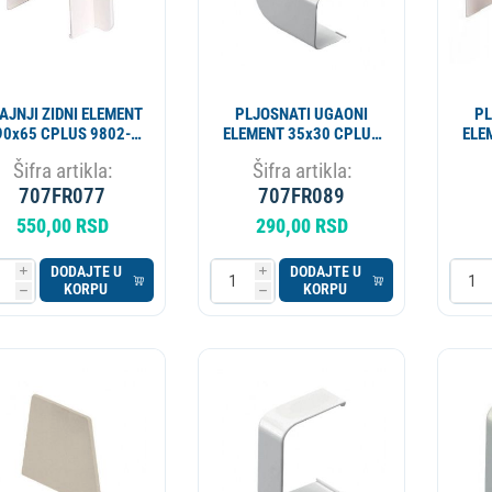
AJNJI ZIDNI ELEMENT
PLJOSNATI UGAONI
PL
90x65 CPLUS 9802-
ELEMENT 35x30 CPLUS
ELE
111-08
9810-115-08
VE
Šifra artikla:
Šifra artikla:
707FR077
707FR089
550,00 RSD
290,00 RSD
DODAJTE U
DODAJTE U
i
i
KORPU
KORPU
h
h