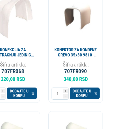
APARAT ZA PIVO
KOTAO
KONEKCIJA ZA
KONEKTOR ZA KONDENZ
TRASNJU JEDINICU
CREVO 35x30 9810-
65x50 CPLUS
210-08
Šifra artikla:
Šifra artikla:
CAMCO 9801-103-
707FR068
08
707FR090
220,00 RSD
340,00 RSD
DODAJTE U
DODAJTE U
i
i
KORPU
KORPU
h
h