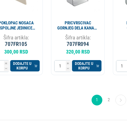
POKLOPAC NOSACA
PRICVRSCIVAC
SPOLJNE JEDINICE
GORNJEG DELA KANALA
90X80X70mm 9898-
125X75 CPLUS 9803-
K
Šifra artikla:
Šifra artikla:
029
102-08
C
707FR105
707FR094
300,00 RSD
320,00 RSD
DODAJTE U
DODAJTE U
i
i
KORPU
KORPU
h
h
1
2