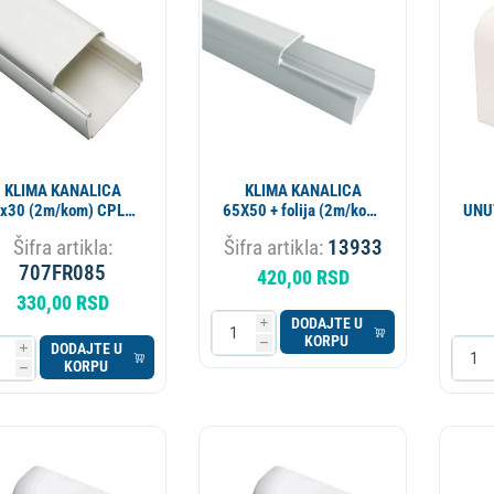
ESIONALNI
MIKROTALASNA
LORIFER
OKOVNIK
KUCNI LEDOMAT
PECNICA
PLINSKI UREDJAJ
MLIN ZA KAFU
KLIMA KANALICA
KLIMA KANALICA
x30 (2m/kom) CPLUS
65X50 + folija (2m/kom)
UNU
9810-001-08
VECAMCO 9801-002-
Šifra artikla:
Šifra artikla:
13933
08 ALT. 707FR065
VE
707FR085
420,00 RSD
330,00 RSD
DODAJTE U
i
KORPU
h
DODAJTE U
i
KORPU
h