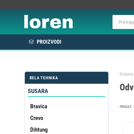
PROIZVODI
Rashlada
Bela tehnika
Početna 
BELA TEHNIKA
KOMER
Odv
Elektro / Potrošni materijal
RAS
VE
L
E
SUSARA
Profesionalna oprema
Bravica
PRIKAZ
Crevo
DE
OMEK
Dihtung