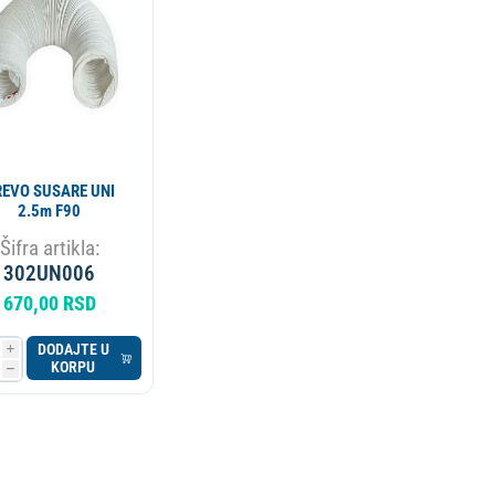
APARAT ZA PIVO
KOTAO
REVO SUSARE UNI
2.5m F90
Šifra artikla:
302UN006
670,00 RSD
DODAJTE U
i
KORPU
h