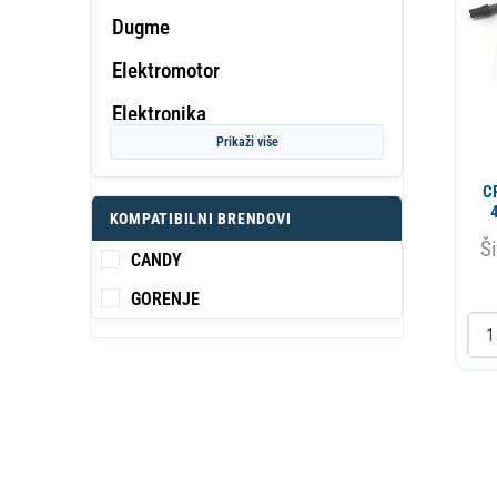
Dugme
Elektromotor
PROF
Elektronika
KA
S
Prikaži više
Filter-Ulozak-Kuciste
C
Grejac
KOMPATIBILNI BRENDOVI
Kazan- bubanj
Ši
CANDY
Montazni materijal
GORENJE
Nosac lezaja
Odvodno crevo
Okvir vrata
Opruga