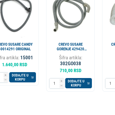
ESIONALNI
MIKROTALASNA
LORIFER
OKOVNIK
KUCNI LEDOMAT
PECNICA
PLINSKI UREDJAJ
MLIN ZA KAFU
REVO SUSARE CANDY
CREVO SUSARE
C
40014291 ORIGINAL
GORENJE 429420
ORIGINAL
fra artikla:
15001
Šifra artikla:
302GO038
1.640,00 RSD
710,00 RSD
DODAJTE U
i
KORPU
h
DODAJTE U
i
KORPU
h