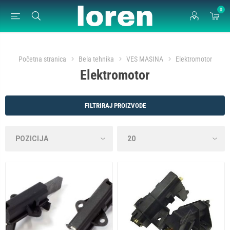
0
Početna stranica
Bela tehnika
VES MASINA
Elektromotor
Elektromotor
FILTRIRAJ PROIZVODE