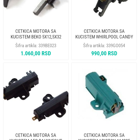
CETKICA MOTORA SA
CETKICA MOTORA SA
KUCISTEM BEKO 5X12,5X32
KUCISTEM WHIRLPOOL CANDY
371201201 CAR029UN IT
GORENJE 182366 ZA WA61061
Šifra artikla:
339BE023
Šifra artikla:
339GO054
CAR000UN (5X13,5X37mm)
1.060,00 RSD
990,00 RSD
DVOSLOJNA GER
CETKICA MOTORA SA
CETKICA MOTORA SA