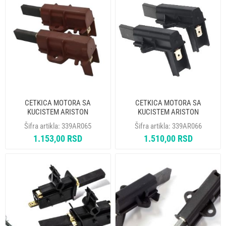
CETKICA MOTORA SA
CETKICA MOTORA SA
KUCISTEM ARISTON
KUCISTEM ARISTON
C00047317 5X12,5X32 SCHUNK
C00196545 5X12,5X32 SCHUNK
Šifra artikla:
339AR065
Šifra artikla:
339AR066
1.153,00 RSD
1.510,00 RSD