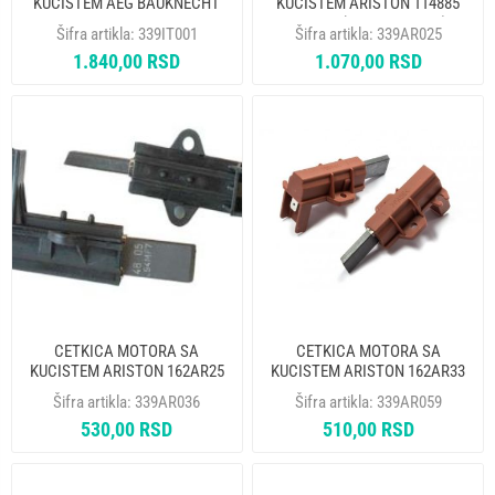
KUCISTEM AEG BAUKNECHT
KUCISTEM ARISTON 114885
GORENJE CAR021UN 162AE10
AR1516 (4,9X13X4,8mm)
Šifra artikla:
339IT001
Šifra artikla:
339AR025
(5X12,5X32mm)
1.840,00 RSD
1.070,00 RSD
CETKICA MOTORA SA
CETKICA MOTORA SA
KUCISTEM ARISTON 162AR25
KUCISTEM ARISTON 162AR33
CAR045UN AR1508
CAR048UN C00047317
Šifra artikla:
339AR036
Šifra artikla:
339AR059
(5X12,5X27mm) DVOSLOJNA
(5X12,5X32mm) DVOSLOJNA K
530,00 RSD
510,00 RSD