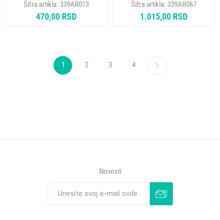
Šifra artikla:
339AR013
Šifra artikla:
339AR067
CAR036UN CAR039UN 162ID08
4,9X13,5X35 SCHUNK
470,00 RSD
1.015,00 RSD
162IG38 481236248004
(4,9X13,5X34mm) DVOSLOJNA
K
1
2
3
4
Novosti