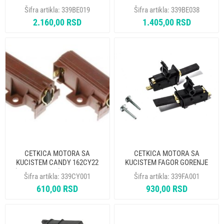
371201202 ORIGINAL
371201201-371201202 SCHUNK
Šifra artikla:
339BE019
Šifra artikla:
339BE038
2.160,00 RSD
1.405,00 RSD
CETKICA MOTORA SA
CETKICA MOTORA SA
KUCISTEM CANDY 162CY22
KUCISTEM FAGOR GORENJE
(5X12,5X37mm) DVOSLOJNA
182364 CAR018UN 162AR23
Šifra artikla:
339CY001
Šifra artikla:
339FA001
(5x12.5x28mm) 041078 IT
610,00 RSD
930,00 RSD