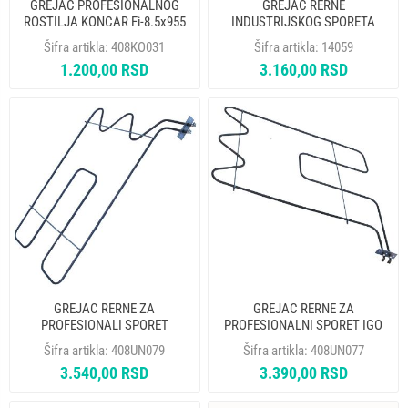
GREJAC PROFESIONALNOG
GREJAC RERNE
ROSTILJA KONCAR Fi-8.5x955
INDUSTRIJSKOG SPORETA
mm 230V 1100W
KOVINSTROJ 2500W IGO-UZI
Šifra artikla:
408KO031
Šifra artikla:
14059
ELEKTROTERMIJA
ELEKTROTERMIJA
1.200,00 RSD
3.160,00 RSD
GREJAC RERNE ZA
GREJAC RERNE ZA
PROFESIONALI SPORET
PROFESIONALNI SPORET IGO
KOVINOSTROJ IGO UZI 2500W
SIRI 2500W SRECKO 4042
Šifra artikla:
408UN079
Šifra artikla:
408UN077
SRECKO 4025
3.540,00 RSD
3.390,00 RSD