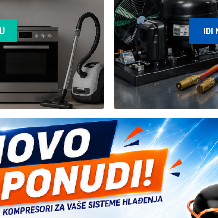
KU
IDI