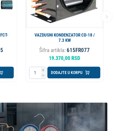
FCT-
VAZDUSNI KONDENZATOR CD-18 /
GR
7.3 KW
85
Šifra artikla:
615FR077
Ši
19.370,00 RSD
i
i
DODAJTE U KORPU
h
h