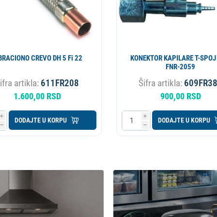
BRACIONO CREVO DH 5 Fi 22
KONEKTOR KAPILARE T-SPOJ 
FNR-2059
ifra artikla:
611FR208
Šifra artikla:
609FR3
1.600,00 RSD
900,00 RSD
i
i
DODAJTE U KORPU
DODAJTE U KORPU
h
h