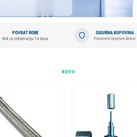
ESIONALNI
MIKROTALASNA
LORIFER
OKOVNIK
KUCNI LEDOMAT
PECNICA
PLINSKI UREDJAJ
MLIN ZA KAFU
POVRAT ROBE
SIGURNA KUPOVINA
Rok za reklamaciju 14 dana
Provereni rezervni delovi
NOVO