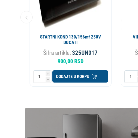
INEL
STARTNI KOND 130/156mf 250V
VI
DUCATI
180
Šifra artikla:
325UN017
Š
900,00 RSD
i
DODAJTE U KORPU
h