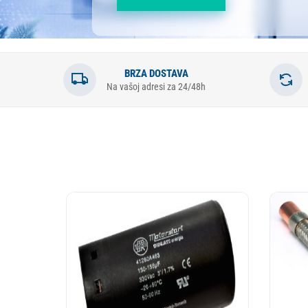
POGLEDAJ PONUDU →
PROF
KA
S
BRZA DOSTAVA
Na vašoj adresi za 24/48h