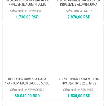
DVOKOMPONENTNA MASA ZA
DVOKOMPONENTNA MASA ZA
KRPLJENJE ALUMINIJUMA
KRPLJENJE ALUMINIJUMA
2x94 G MASTERCOOL 90934
2X188g MASTERCOOL 90935
Šifra artikla:
609MSC070
Šifra artikla:
14737
alt. za 609MSC070
1.730,00 RSD
2.870,00 RSD
DETEKTOR CURENJA GASA
AC ZAPTIVAC EXTREME 12ml
“RAPTOR” MASTERCOOL 56100
HVAC&R TR1062.L.J9.S2
ERRECOM
Šifra artikla:
609MSC024
Šifra artikla:
608UN101
30.040,00 RSD
1.530,00 RSD