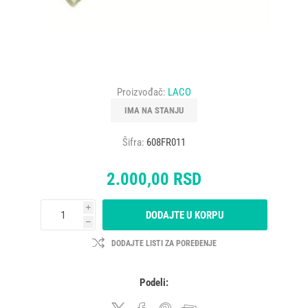
Proizvođač:
LACO
IMA NA STANJU
Šifra:
608FR011
2.000,00 RSD
i
DODAJTE U KORPU
h
DODAJTE LISTI ZA POREĐENJE
Podeli: